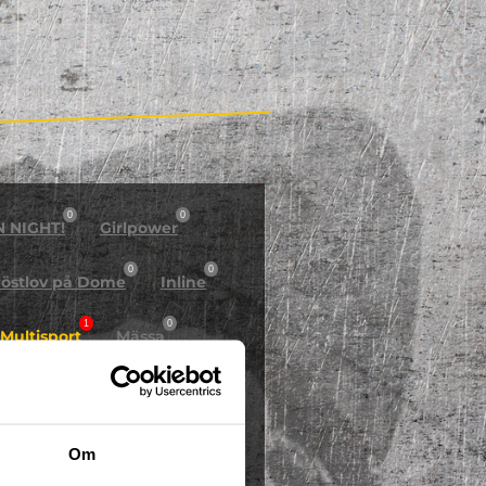
0
0
N NIGHT!
Girlpower
0
0
östlov på Dome
Inline
1
0
Multisport
Mässa
0
Skidor/Snowboard
0
Om