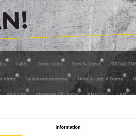
!
0
0
0
0
lis
Cykel
Dome Kids
Family Jump
FRIDAY FU
0
0
0
n night
Helg arrangemang
Högt & Lågt X Dome
H
0
0
0
0
Kickbike
Klassresa till Dome
Klättring
LAN
0
0
0
0
rkour
Påsk på Dome
Påsklovsläger
Skateboard
0
0
0
Sportlovsläger
Summercamp
Trampolin
Tävling
Information