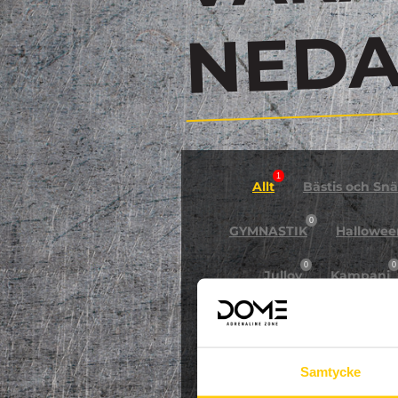
N
1
Allt
Bästis och Snäl
0
GYMNASTIK
Hallowee
0
0
Jullov
Kampanj
0
NPF-Träning
Pa
Samtycke