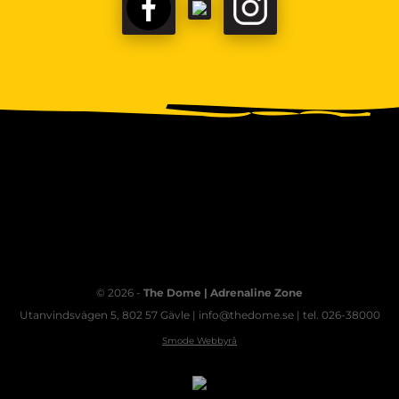
FACEBOOK
TIKTOK
INSTAGRAM
© 2026 -
The Dome | Adrenaline Zone
Utanvindsvägen 5, 802 57 Gävle | info@thedome.se | tel. 026-38000
Smode Webbyrå