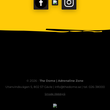
FACEBOOK
TIKTOK
INSTAGRAM
© 2026 -
The Dome | Adrenaline Zone
Utanvindsvägen 5, 802 57 Gävle | info@thedome.se | tel. 026-38000
Smode Webbyrå