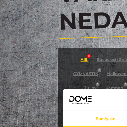
N
0
Allt
Bästis och Snäl
0
GYMNASTIK
Hallowee
0
0
Jullov
Kampanj
0
NPF-Träning
Pa
Samtycke