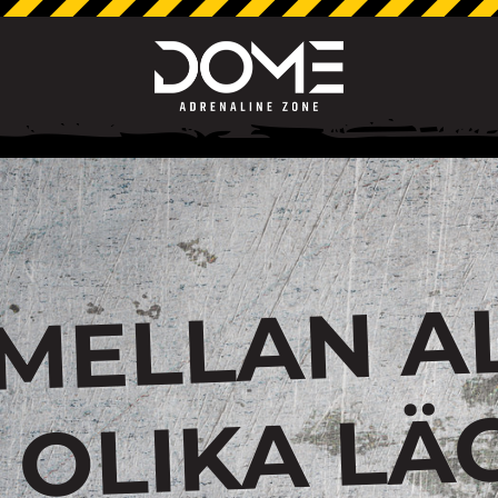
ÄL
EL
AL
LI
A 
G
N