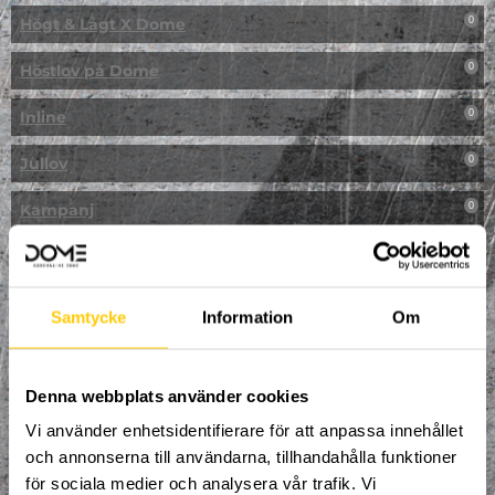
Högt & Lågt X Dome
0
Höstlov på Dome
0
Inline
0
Jullov
0
Kampanj
0
Kickbike
0
Klassresa till Dome
0
Samtycke
Information
Om
Klättring
0
LAN
Denna webbplats använder cookies
0
Vi använder enhetsidentifierare för att anpassa innehållet
Multisport
0
och annonserna till användarna, tillhandahålla funktioner
för sociala medier och analysera vår trafik. Vi
Mässa
0