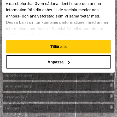
vidarebefordrar även sådana identifierare och annan
NPF-Träning
0
information från din enhet till de sociala medier och
annons- och analysföretag som vi samarbetar med.
Parkour
0
Dessa kan i sin tur kombinera informationen med annan
information som du har tillhandahållit eller som de har
Påsk på Dome
0
samlat in när du har använt deras tjänster.
Påsklovsläger
0
Tillåt alla
Skateboard
0
Anpassa
Skidor/Snowboard
0
Sportlovsläger
0
Summercamp
0
Trampolin
0
Tävling
0