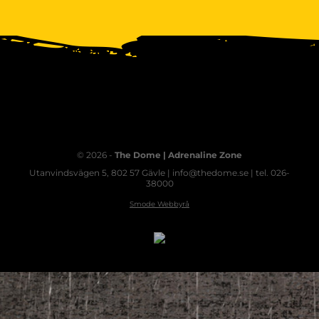
© 2026 -
The Dome | Adrenaline Zone
Utanvindsvägen 5, 802 57 Gävle | info@thedome.se | tel. 026-
38000
Smode Webbyrå