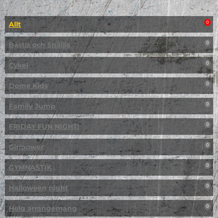
Allt
0
Bästis och Snällis
0
Cykel
0
Dome Kids
0
Family Jump
0
FRIDAY FUN NIGHT!
0
Girlpower
0
GYMNASTIK
0
Halloween night
0
Helg arrangemang
0