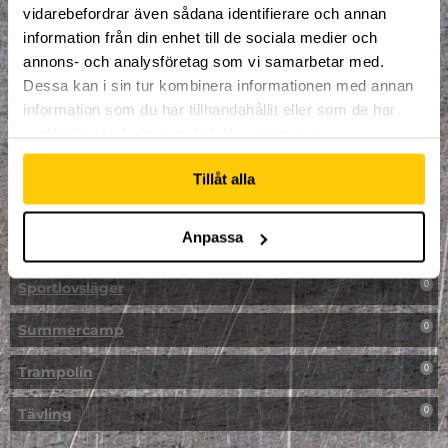
vidarebefordrar även sådana identifierare och annan
NPF-Träning
0
information från din enhet till de sociala medier och
annons- och analysföretag som vi samarbetar med.
Parkour
0
Dessa kan i sin tur kombinera informationen med annan
information som du har tillhandahållit eller som de har
Påsk på Dome
0
samlat in när du har använt deras tjänster.
Påsklovsläger
0
Tillåt alla
Skateboard
0
Anpassa
Skidor/Snowboard
0
Sportlovsläger
0
Summercamp
0
Trampolin
0
Tävling
0