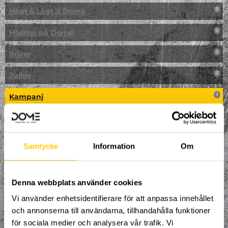
Högt & Lågt X Dome
0
Höstlov på Dome
0
Inline
0
Jullov
0
Kampanj
0
Kickbike
0
Klassresa till Dome
0
Samtycke
Information
Om
Klättring
0
LAN
Denna webbplats använder cookies
0
Vi använder enhetsidentifierare för att anpassa innehållet
Multisport
0
och annonserna till användarna, tillhandahålla funktioner
för sociala medier och analysera vår trafik. Vi
Mässa
0