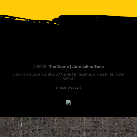
© 2026 -
The Dome | Adrenaline Zone
Utanvindsvägen 5, 802 57 Gävle | info@thedome.se | tel. 026-
38000
Smode Webbyrå