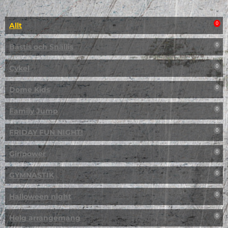
Allt
0
Bästis och Snällis
0
Cykel
0
Dome Kids
0
Family Jump
0
FRIDAY FUN NIGHT!
0
Girlpower
0
GYMNASTIK
0
Halloween night
0
Helg arrangemang
0