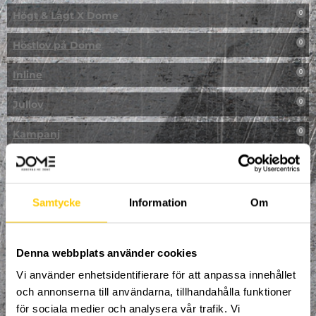
Högt & Lågt X Dome
0
Höstlov på Dome
0
Inline
0
Jullov
0
Kampanj
0
Kickbike
0
Klassresa till Dome
0
Samtycke
Information
Om
Klättring
0
LAN
Denna webbplats använder cookies
0
Vi använder enhetsidentifierare för att anpassa innehållet
Multisport
0
och annonserna till användarna, tillhandahålla funktioner
för sociala medier och analysera vår trafik. Vi
Mässa
0