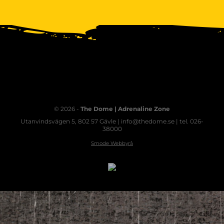
© 2026 -
The Dome | Adrenaline Zone
Utanvindsvägen 5, 802 57 Gävle | info@thedome.se | tel. 026-
38000
Smode Webbyrå