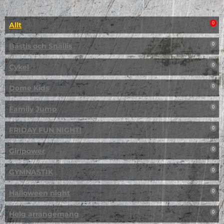
Allt
0
Bästis och Snällis
0
Cykel
0
Dome Kids
0
Family Jump
0
FRIDAY FUN NIGHT!
0
Girlpower
0
GYMNASTIK
0
Halloween night
0
Helg arrangemang
0