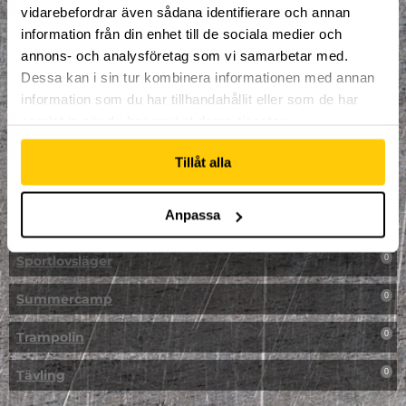
vidarebefordrar även sådana identifierare och annan
NPF-Träning
0
information från din enhet till de sociala medier och
annons- och analysföretag som vi samarbetar med.
Parkour
0
Dessa kan i sin tur kombinera informationen med annan
information som du har tillhandahållit eller som de har
Påsk på Dome
0
samlat in när du har använt deras tjänster.
Påsklovsläger
0
Tillåt alla
Skateboard
0
Anpassa
Skidor/Snowboard
0
Sportlovsläger
0
Summercamp
0
Trampolin
0
Tävling
0