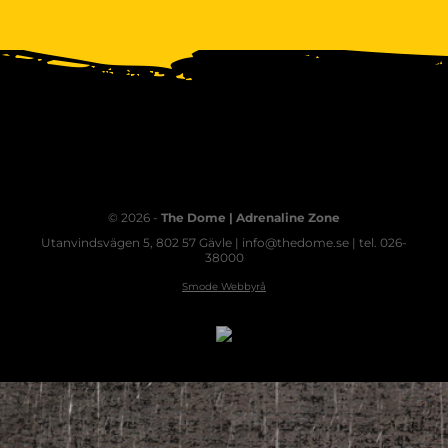
© 2026 -
The Dome | Adrenaline Zone
Utanvindsvägen 5, 802 57 Gävle | info@thedome.se | tel. 026-
38000
Smode Webbyrå