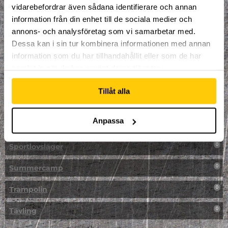
vidarebefordrar även sådana identifierare och annan
NPF-Träning
0
information från din enhet till de sociala medier och
annons- och analysföretag som vi samarbetar med.
Parkour
0
Dessa kan i sin tur kombinera informationen med annan
information som du har tillhandahållit eller som de har
Påsk på Dome
0
samlat in när du har använt deras tjänster.
Påsklovsläger
0
Tillåt alla
Skateboard
0
Anpassa
Skidor/Snowboard
0
Sportlovsläger
0
Summercamp
0
Trampolin
0
Tävling
0