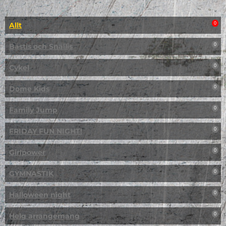
Allt
0
Bästis och Snällis
0
Cykel
0
Dome Kids
0
Family Jump
0
FRIDAY FUN NIGHT!
0
Girlpower
0
GYMNASTIK
0
Halloween night
0
Helg arrangemang
0