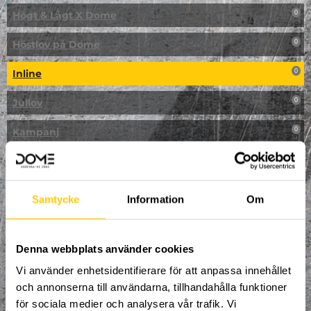
Högt & Lågt X Dome
0
Höstlov på Dome
0
Inline
0
Jullov
0
Kampanj
0
Kickbike
0
Klassresa till Dome
0
Samtycke
Information
Om
Klättring
0
LAN
Denna webbplats använder cookies
0
Vi använder enhetsidentifierare för att anpassa innehållet
Multisport
0
och annonserna till användarna, tillhandahålla funktioner
för sociala medier och analysera vår trafik. Vi
Mässa
0