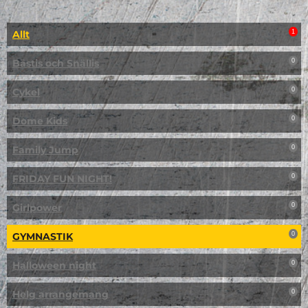
Allt
1
Bästis och Snällis
0
Cykel
0
Dome Kids
0
Family Jump
0
FRIDAY FUN NIGHT!
0
Girlpower
0
GYMNASTIK
0
Halloween night
0
Helg arrangemang
0