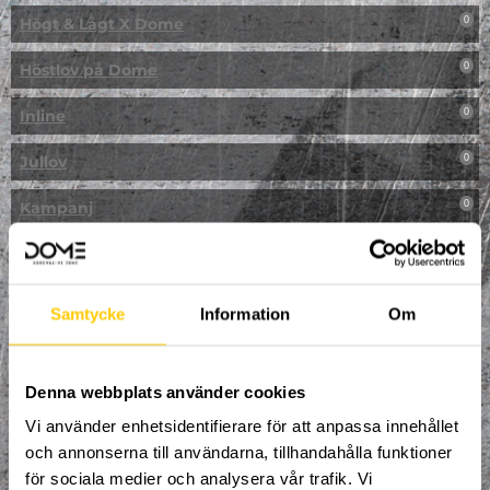
Högt & Lågt X Dome
0
Höstlov på Dome
0
Inline
0
Jullov
0
Kampanj
0
Kickbike
0
Klassresa till Dome
0
Samtycke
Information
Om
Klättring
0
LAN
Denna webbplats använder cookies
0
Vi använder enhetsidentifierare för att anpassa innehållet
Multisport
1
och annonserna till användarna, tillhandahålla funktioner
för sociala medier och analysera vår trafik. Vi
Mässa
0