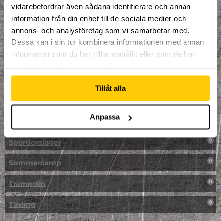
vidarebefordrar även sådana identifierare och annan
NPF-Träning
0
information från din enhet till de sociala medier och
annons- och analysföretag som vi samarbetar med.
Parkour
0
Dessa kan i sin tur kombinera informationen med annan
information som du har tillhandahållit eller som de har
Påsk på Dome
0
samlat in när du har använt deras tjänster.
Påsklovsläger
0
Tillåt alla
Skateboard
0
Anpassa
Skidor/Snowboard
0
Sportlovsläger
0
Summercamp
0
Trampolin
0
Tävling
0