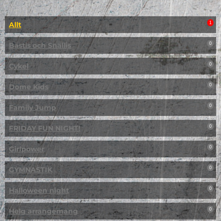
Allt
1
Bästis och Snällis
0
Cykel
0
Dome Kids
0
Family Jump
0
FRIDAY FUN NIGHT!
0
Girlpower
0
GYMNASTIK
0
Halloween night
0
Helg arrangemang
0