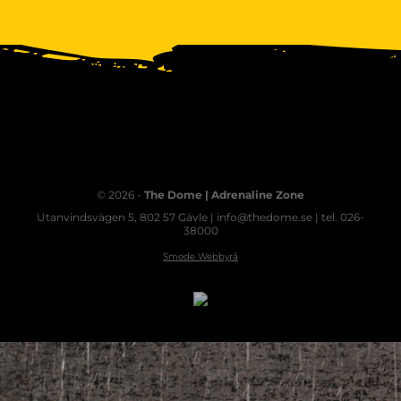
© 2026 -
The Dome | Adrenaline Zone
Utanvindsvägen 5, 802 57 Gävle | info@thedome.se | tel. 026-
38000
Smode Webbyrå