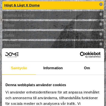
Högt & Lågt X Dome
0
Höstlov på Dome
0
Inline
0
Jullov
0
Kampanj
0
Kickbike
0
Klassresa till Dome
0
Samtycke
Information
Om
Klättring
0
LAN
Denna webbplats använder cookies
0
Vi använder enhetsidentifierare för att anpassa innehållet
Multisport
1
och annonserna till användarna, tillhandahålla funktioner
för sociala medier och analysera vår trafik. Vi
Mässa
0