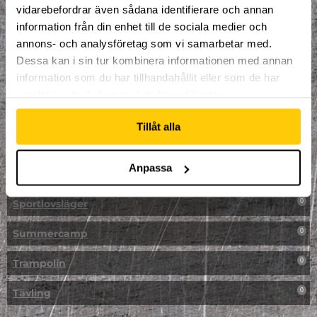
vidarebefordrar även sådana identifierare och annan
NPF-Träning
0
information från din enhet till de sociala medier och
annons- och analysföretag som vi samarbetar med.
Parkour
0
Dessa kan i sin tur kombinera informationen med annan
information som du har tillhandahållit eller som de har
Påsk på Dome
0
samlat in när du har använt deras tjänster.
Påsklovsläger
0
Tillåt alla
Skateboard
0
Anpassa
Skidor/Snowboard
0
Sportlovsläger
0
Summercamp
0
Trampolin
0
Tävling
0