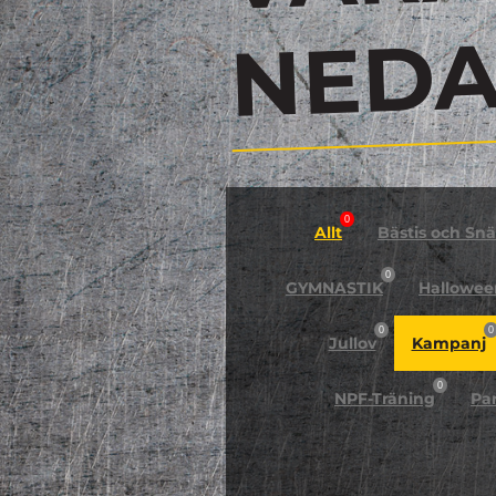
N
0
Allt
Bästis och Snäl
0
GYMNASTIK
Hallowee
0
0
Jullov
Kampanj
0
NPF-Träning
Pa