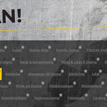
!
0
0
0
0
lis
Cykel
Dome Kids
Family Jump
FRIDAY FU
0
0
0
n night
Helg arrangemang
Högt & Lågt X Dome
H
0
0
0
0
Kickbike
Klassresa till Dome
Klättring
LAN
0
0
0
0
rkour
Påsk på Dome
Påsklovsläger
Skateboard
0
0
0
Sportlovsläger
Summercamp
Trampolin
Tävling