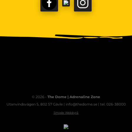
FACEBOOK
TIKTOK
INSTAGRAM
© 2026 -
The Dome | Adrenaline Zone
Utanvindsvägen 5, 802 57 Gävle | info@thedome.se | tel. 026-38000
Smode Webbyrå