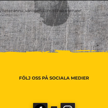
iviteter ännu, vänligen kom tillbaka senare!
FÖLJ OSS PÅ SOCIALA MEDIER