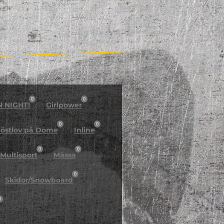
0
0
N NIGHT!
Girlpower
0
0
östlov på Dome
Inline
0
0
Multisport
Mässa
0
Skidor/Snowboard
0