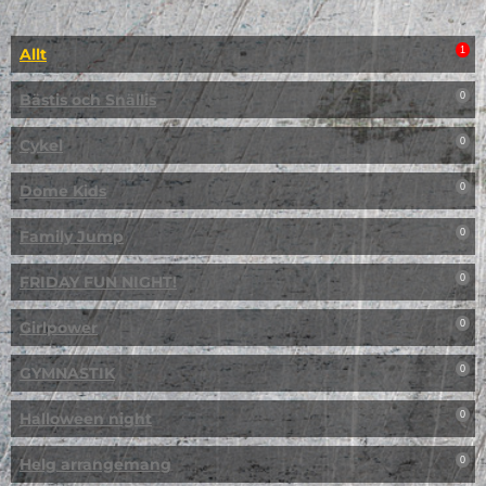
Allt
1
Bästis och Snällis
0
Cykel
0
Dome Kids
0
Family Jump
0
FRIDAY FUN NIGHT!
0
Girlpower
0
GYMNASTIK
0
Halloween night
0
Helg arrangemang
0