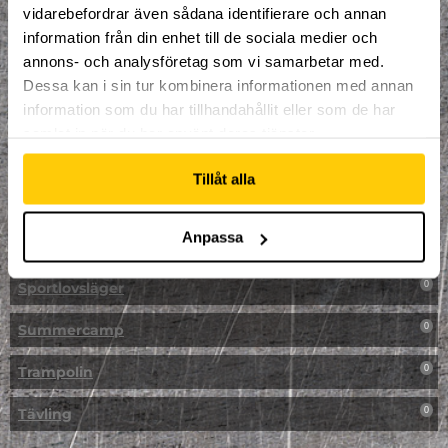
vidarebefordrar även sådana identifierare och annan
NPF-Träning
0
information från din enhet till de sociala medier och
annons- och analysföretag som vi samarbetar med.
Parkour
0
Dessa kan i sin tur kombinera informationen med annan
information som du har tillhandahållit eller som de har
Påsk på Dome
0
samlat in när du har använt deras tjänster.
Påsklovsläger
0
Tillåt alla
Skateboard
0
Anpassa
Skidor/Snowboard
0
Sportlovsläger
0
Summercamp
0
Trampolin
0
Tävling
0