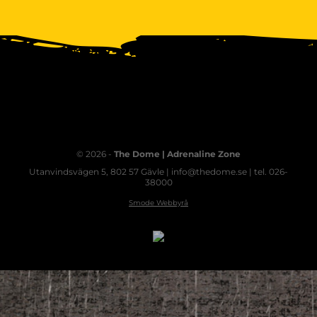
© 2026 -
The Dome | Adrenaline Zone
Utanvindsvägen 5, 802 57 Gävle | info@thedome.se | tel. 026-
38000
Smode Webbyrå