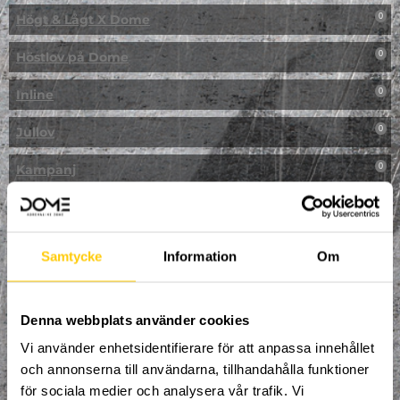
Högt & Lågt X Dome
0
Höstlov på Dome
0
Inline
0
Jullov
0
Kampanj
0
Kickbike
0
Klassresa till Dome
0
Samtycke
Information
Om
Klättring
0
LAN
Denna webbplats använder cookies
0
Vi använder enhetsidentifierare för att anpassa innehållet
Multisport
1
och annonserna till användarna, tillhandahålla funktioner
för sociala medier och analysera vår trafik. Vi
Mässa
0