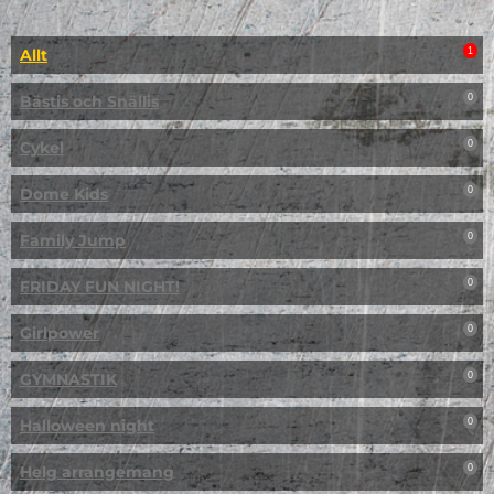
Allt
1
Bästis och Snällis
0
Cykel
0
Dome Kids
0
Family Jump
0
FRIDAY FUN NIGHT!
0
Girlpower
0
GYMNASTIK
0
Halloween night
0
Helg arrangemang
0