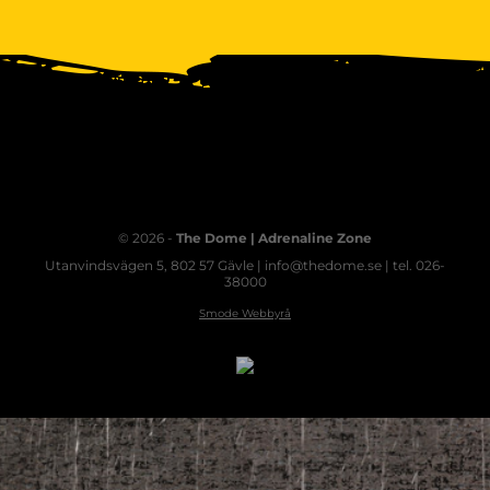
© 2026 -
The Dome | Adrenaline Zone
Utanvindsvägen 5, 802 57 Gävle | info@thedome.se | tel. 026-
38000
Smode Webbyrå