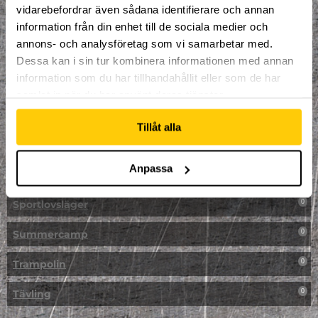
vidarebefordrar även sådana identifierare och annan
NPF-Träning
0
information från din enhet till de sociala medier och
annons- och analysföretag som vi samarbetar med.
Parkour
0
Dessa kan i sin tur kombinera informationen med annan
information som du har tillhandahållit eller som de har
Påsk på Dome
0
samlat in när du har använt deras tjänster.
Påsklovsläger
0
Tillåt alla
Skateboard
0
Anpassa
Skidor/Snowboard
0
Sportlovsläger
0
Summercamp
0
Trampolin
0
Tävling
0