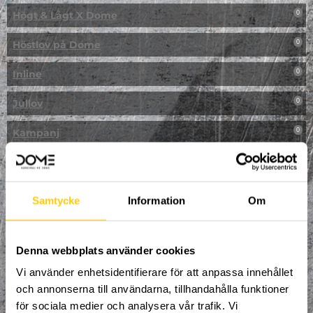
Högt & Lågt X Dome
0
Höstlov på Dome
0
Inline
0
Jullov
0
Kampanj
0
Kickbike
0
Klassresa till Dome
0
Samtycke
Information
Om
Klättring
0
LAN
Denna webbplats använder cookies
0
Vi använder enhetsidentifierare för att anpassa innehållet
Multisport
1
och annonserna till användarna, tillhandahålla funktioner
för sociala medier och analysera vår trafik. Vi
Mässa
0