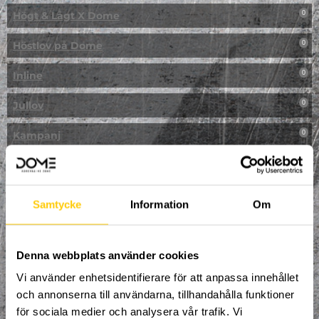
Högt & Lågt X Dome
0
Höstlov på Dome
0
Inline
0
Jullov
0
Kampanj
0
Kickbike
0
Klassresa till Dome
0
Samtycke
Information
Om
Klättring
0
LAN
Denna webbplats använder cookies
0
Vi använder enhetsidentifierare för att anpassa innehållet
Multisport
0
och annonserna till användarna, tillhandahålla funktioner
för sociala medier och analysera vår trafik. Vi
Mässa
0