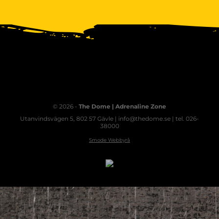
© 2026 -
The Dome | Adrenaline Zone
Utanvindsvägen 5, 802 57 Gävle | info@thedome.se | tel. 026-
38000
Smode Webbyrå