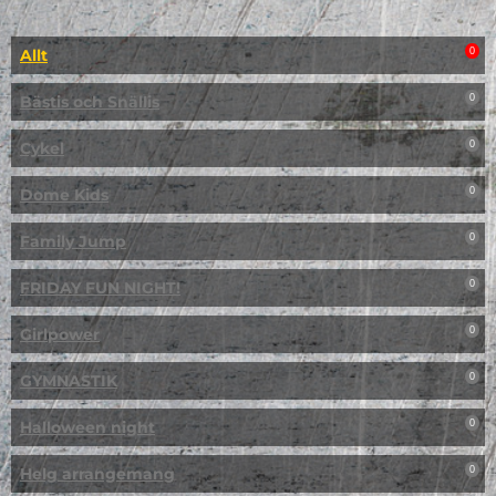
Allt
0
Bästis och Snällis
0
Cykel
0
Dome Kids
0
Family Jump
0
FRIDAY FUN NIGHT!
0
Girlpower
0
GYMNASTIK
0
Halloween night
0
Helg arrangemang
0