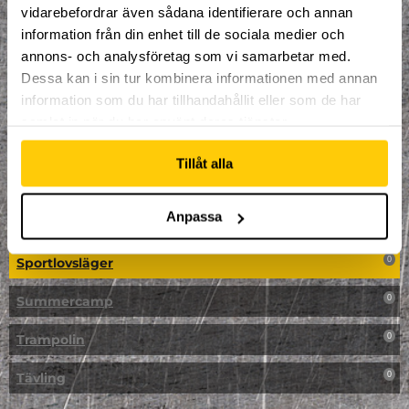
vidarebefordrar även sådana identifierare och annan
NPF-Träning
0
information från din enhet till de sociala medier och
annons- och analysföretag som vi samarbetar med.
Parkour
0
Dessa kan i sin tur kombinera informationen med annan
information som du har tillhandahållit eller som de har
Påsk på Dome
0
samlat in när du har använt deras tjänster.
Påsklovsläger
0
Tillåt alla
Skateboard
0
Anpassa
Skidor/Snowboard
0
Sportlovsläger
0
Summercamp
0
Trampolin
0
Tävling
0