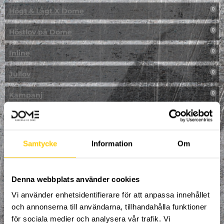
Högt & Lågt X Dome
0
Höstlov på Dome
0
Inline
0
Jullov
0
Kampanj
0
Kickbike
0
Klassresa till Dome
0
Samtycke
Information
Om
Klättring
0
LAN
Denna webbplats använder cookies
0
Vi använder enhetsidentifierare för att anpassa innehållet
Multisport
1
och annonserna till användarna, tillhandahålla funktioner
för sociala medier och analysera vår trafik. Vi
Mässa
0