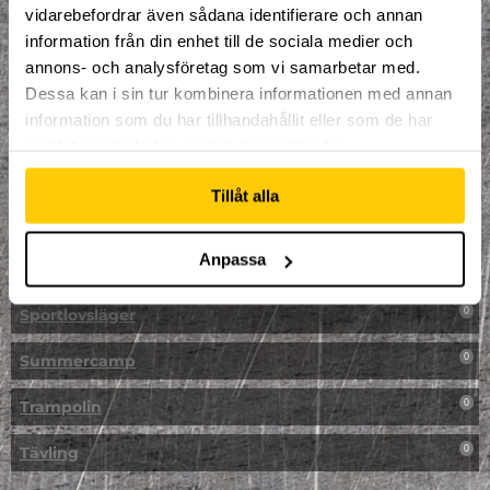
vidarebefordrar även sådana identifierare och annan
NPF-Träning
0
information från din enhet till de sociala medier och
annons- och analysföretag som vi samarbetar med.
Parkour
0
Dessa kan i sin tur kombinera informationen med annan
information som du har tillhandahållit eller som de har
Påsk på Dome
0
samlat in när du har använt deras tjänster.
Påsklovsläger
0
Tillåt alla
Skateboard
0
Anpassa
Skidor/Snowboard
0
Sportlovsläger
0
Summercamp
0
Trampolin
0
Tävling
0