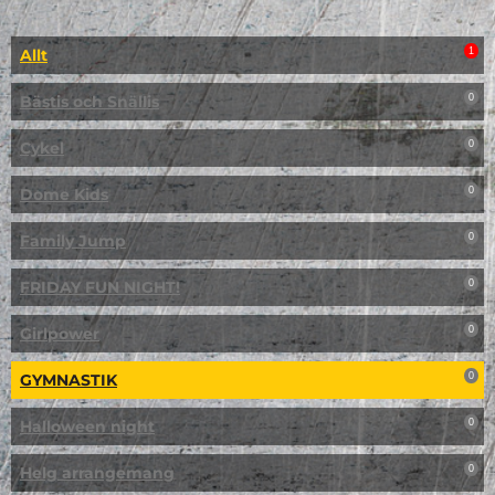
Allt
1
Bästis och Snällis
0
Cykel
0
Dome Kids
0
Family Jump
0
FRIDAY FUN NIGHT!
0
Girlpower
0
GYMNASTIK
0
Halloween night
0
Helg arrangemang
0