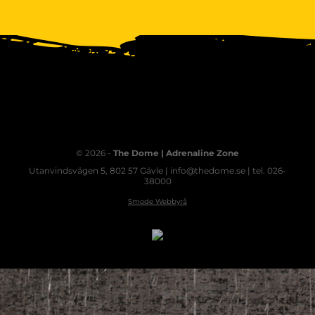
© 2026 -
The Dome | Adrenaline Zone
Utanvindsvägen 5, 802 57 Gävle | info@thedome.se | tel. 026-
38000
Smode Webbyrå