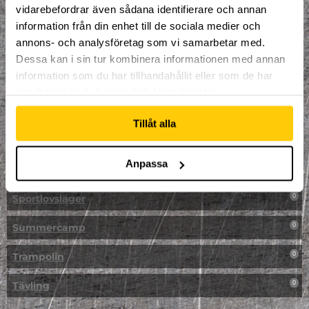
vidarebefordrar även sådana identifierare och annan
NPF-Träning
0
information från din enhet till de sociala medier och
annons- och analysföretag som vi samarbetar med.
Parkour
0
Dessa kan i sin tur kombinera informationen med annan
information som du har tillhandahållit eller som de har
Påsk på Dome
0
samlat in när du har använt deras tjänster.
Påsklovsläger
0
Tillåt alla
Skateboard
0
Anpassa
Skidor/Snowboard
0
Sportlovsläger
0
Summercamp
0
Trampolin
0
Tävling
0