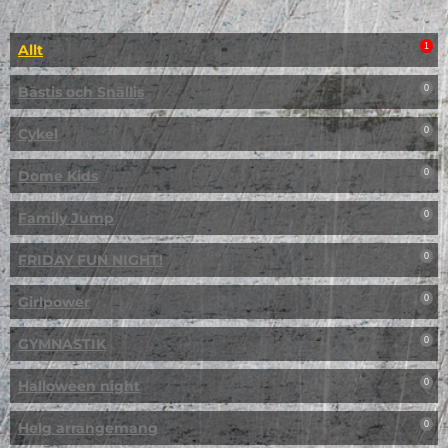
Allt
1
Bästis och Snällis
0
Cykel
0
Dome Kids
0
Family Jump
0
FRIDAY FUN NIGHT!
0
Girlpower
0
GYMNASTIK
0
Halloween night
0
Helg arrangemang
0