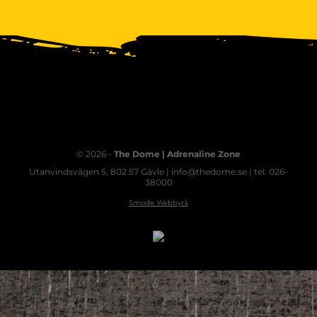
© 2026 -
The Dome | Adrenaline Zone
Utanvindsvägen 5, 802 57 Gävle | info@thedome.se | tel. 026-
38000
Smode Webbyrå