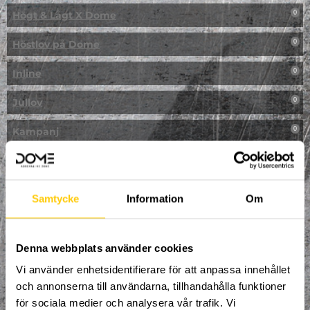
Högt & Lågt X Dome
0
Höstlov på Dome
0
Inline
0
Jullov
0
Kampanj
0
Kickbike
0
Klassresa till Dome
0
Samtycke
Information
Om
Klättring
0
LAN
Denna webbplats använder cookies
0
Vi använder enhetsidentifierare för att anpassa innehållet
Multisport
1
och annonserna till användarna, tillhandahålla funktioner
för sociala medier och analysera vår trafik. Vi
Mässa
0