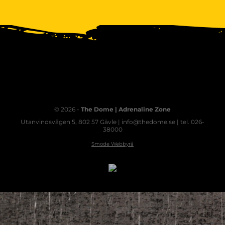
© 2026 -
The Dome | Adrenaline Zone
Utanvindsvägen 5, 802 57 Gävle | info@thedome.se | tel. 026-
38000
Smode Webbyrå