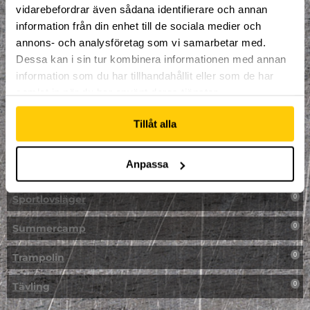
vidarebefordrar även sådana identifierare och annan
NPF-Träning
0
information från din enhet till de sociala medier och
annons- och analysföretag som vi samarbetar med.
Parkour
0
Dessa kan i sin tur kombinera informationen med annan
information som du har tillhandahållit eller som de har
Påsk på Dome
0
samlat in när du har använt deras tjänster.
Påsklovsläger
0
Tillåt alla
Skateboard
0
Anpassa
Skidor/Snowboard
0
Sportlovsläger
0
Summercamp
0
Trampolin
0
Tävling
0