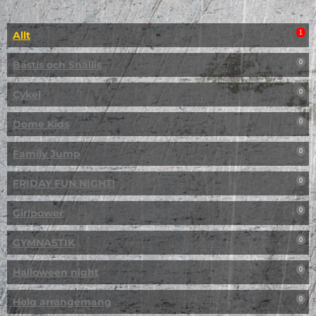
Allt
1
Bästis och Snällis
0
Cykel
0
Dome Kids
0
Family Jump
0
FRIDAY FUN NIGHT!
0
Girlpower
0
GYMNASTIK
0
Halloween night
0
Helg arrangemang
0