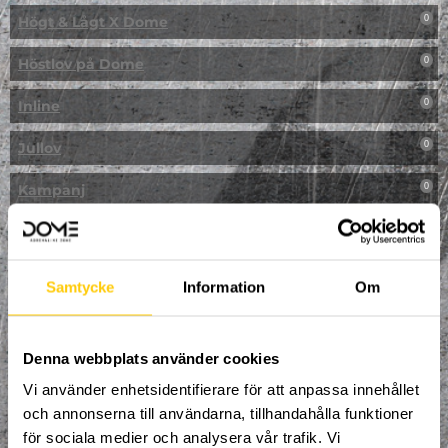
Högt & Lågt X Dome
0
Höstlov på Dome
0
Inline
0
Jullov
0
Kampanj
0
Kickbike
0
Klassresa till Dome
0
Samtycke
Information
Om
Klättring
0
LAN
Denna webbplats använder cookies
0
Vi använder enhetsidentifierare för att anpassa innehållet
Multisport
1
och annonserna till användarna, tillhandahålla funktioner
för sociala medier och analysera vår trafik. Vi
Mässa
0