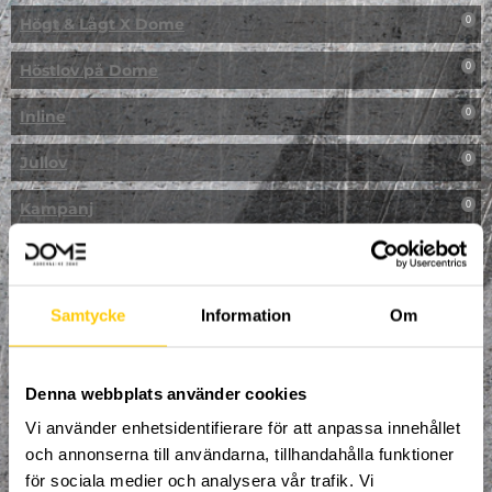
Högt & Lågt X Dome
0
Höstlov på Dome
0
Inline
0
Jullov
0
Kampanj
0
Kickbike
0
Klassresa till Dome
0
Samtycke
Information
Om
Klättring
0
LAN
Denna webbplats använder cookies
0
Vi använder enhetsidentifierare för att anpassa innehållet
Multisport
0
och annonserna till användarna, tillhandahålla funktioner
för sociala medier och analysera vår trafik. Vi
Mässa
0