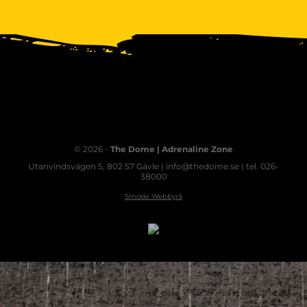
© 2026 -
The Dome | Adrenaline Zone
Utanvindsvägen 5, 802 57 Gävle | info@thedome.se | tel. 026-
38000
Smode Webbyrå