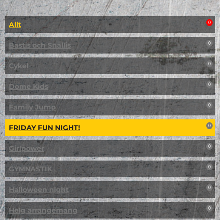
Allt
0
Bästis och Snällis
0
Cykel
0
Dome Kids
0
Family Jump
0
FRIDAY FUN NIGHT!
0
Girlpower
0
GYMNASTIK
0
Halloween night
0
Helg arrangemang
0