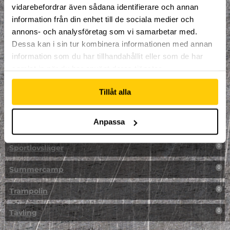
vidarebefordrar även sådana identifierare och annan
NPF-Träning
0
information från din enhet till de sociala medier och
annons- och analysföretag som vi samarbetar med.
Parkour
0
Dessa kan i sin tur kombinera informationen med annan
information som du har tillhandahållit eller som de har
Påsk på Dome
0
samlat in när du har använt deras tjänster.
Påsklovsläger
0
Tillåt alla
Skateboard
0
Anpassa
Skidor/Snowboard
0
Sportlovsläger
0
Summercamp
0
Trampolin
0
Tävling
0