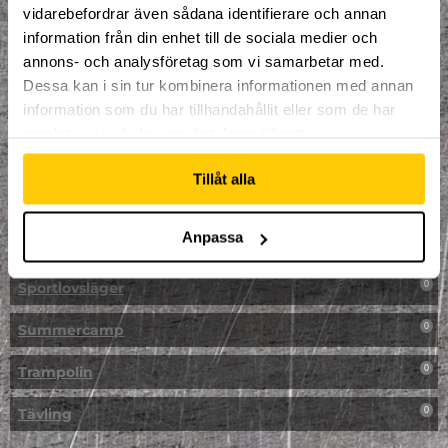
vidarebefordrar även sådana identifierare och annan
NPF-Träning
0
information från din enhet till de sociala medier och
annons- och analysföretag som vi samarbetar med.
Parkour
0
Dessa kan i sin tur kombinera informationen med annan
information som du har tillhandahållit eller som de har
Påsk på Dome
0
samlat in när du har använt deras tjänster.
Påsklovsläger
0
Tillåt alla
Skateboard
0
Anpassa
Skidor/Snowboard
0
Sportlovsläger
0
Summercamp
0
Trampolin
0
Tävling
0