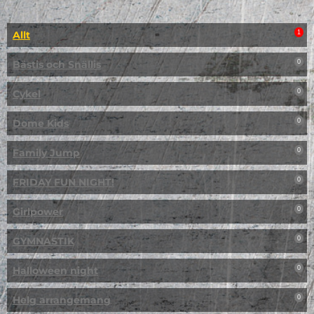
Allt
1
Bästis och Snällis
0
Cykel
0
Dome Kids
0
Family Jump
0
FRIDAY FUN NIGHT!
0
Girlpower
0
GYMNASTIK
0
Halloween night
0
Helg arrangemang
0