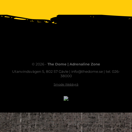
© 2026 -
The Dome | Adrenaline Zone
Utanvindsvägen 5, 802 57 Gävle | info@thedome.se | tel. 026-
38000
Smode Webbyrå