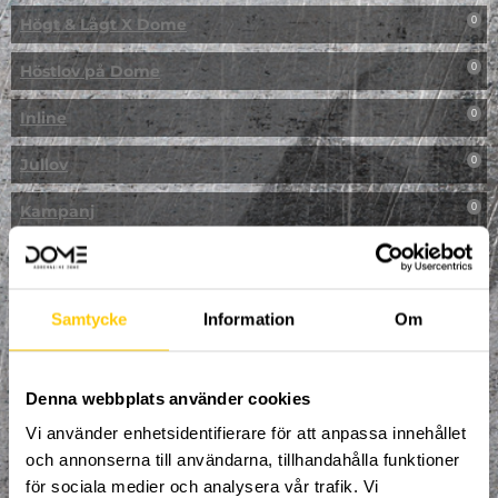
Högt & Lågt X Dome
0
Höstlov på Dome
0
Inline
0
Jullov
0
Kampanj
0
Kickbike
0
Klassresa till Dome
0
Samtycke
Information
Om
Klättring
0
LAN
Denna webbplats använder cookies
0
Vi använder enhetsidentifierare för att anpassa innehållet
Multisport
1
och annonserna till användarna, tillhandahålla funktioner
för sociala medier och analysera vår trafik. Vi
Mässa
0