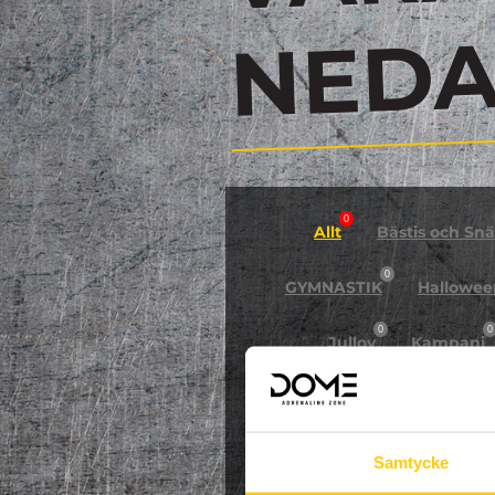
N
0
Allt
Bästis och Snäl
0
GYMNASTIK
Hallowee
0
0
Jullov
Kampanj
0
NPF-Träning
Pa
Samtycke