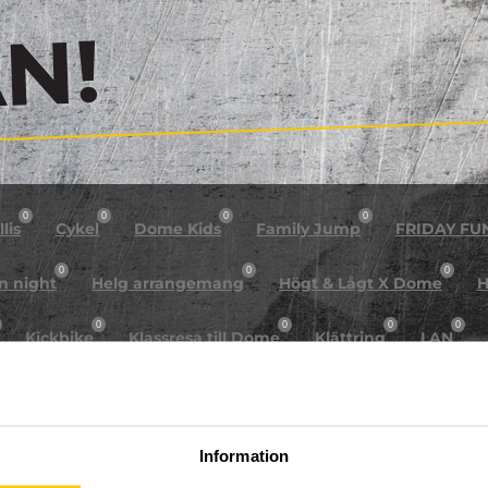
!
0
0
0
0
lis
Cykel
Dome Kids
Family Jump
FRIDAY FU
0
0
0
n night
Helg arrangemang
Högt & Lågt X Dome
H
0
0
0
0
Kickbike
Klassresa till Dome
Klättring
LAN
0
0
0
0
rkour
Påsk på Dome
Påsklovsläger
Skateboard
0
0
0
Sportlovsläger
Summercamp
Trampolin
Tävling
Information