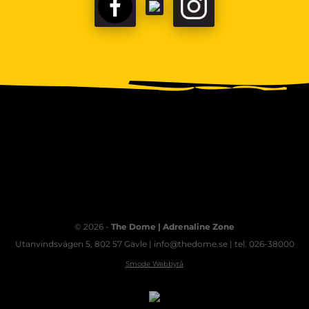
FACEBOOK
TIKTOK
INSTAGRAM
© 2026 -
The Dome | Adrenaline Zone
Utanvindsvägen 5, 802 57 Gävle | info@thedome.se | tel. 026-38000
Smode Webbyrå