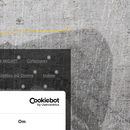
0
0
N NIGHT!
Girlpower
0
0
östlov på Dome
Inline
0
0
Multisport
Mässa
0
Skidor/Snowboard
0
Om