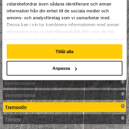
vidarebefordrar även sådana identifierare och annan
NPF-Träning
0
information från din enhet till de sociala medier och
annons- och analysföretag som vi samarbetar med.
Parkour
0
Dessa kan i sin tur kombinera informationen med annan
information som du har tillhandahållit eller som de har
Påsk på Dome
0
samlat in när du har använt deras tjänster.
Påsklovsläger
0
Tillåt alla
Skateboard
0
Anpassa
Skidor/Snowboard
0
Sportlovsläger
0
Summercamp
0
Trampolin
0
Tävling
0