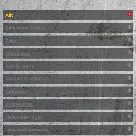
Allt
1
Bästis och Snällis
0
Cykel
0
Dome Kids
0
Family Jump
0
FRIDAY FUN NIGHT!
0
Girlpower
0
GYMNASTIK
0
Halloween night
0
Helg arrangemang
0