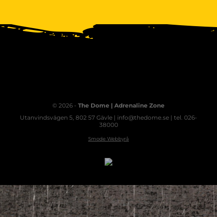
© 2026 -
The Dome | Adrenaline Zone
Utanvindsvägen 5, 802 57 Gävle | info@thedome.se | tel. 026-
38000
Smode Webbyrå