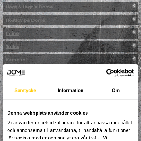
Högt & Lågt X Dome
0
Höstlov på Dome
0
Inline
0
Jullov
0
Kampanj
0
Kickbike
0
Klassresa till Dome
0
Samtycke
Information
Om
Klättring
0
LAN
Denna webbplats använder cookies
0
Vi använder enhetsidentifierare för att anpassa innehållet
Multisport
1
och annonserna till användarna, tillhandahålla funktioner
för sociala medier och analysera vår trafik. Vi
Mässa
0