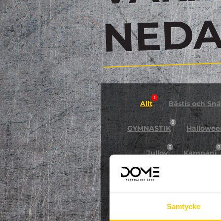
N
1
Allt
Bästis och Snäl
0
GYMNASTIK
Hallowee
0
0
Jullov
Kampanj
0
NPF-Träning
Pa
Samtycke