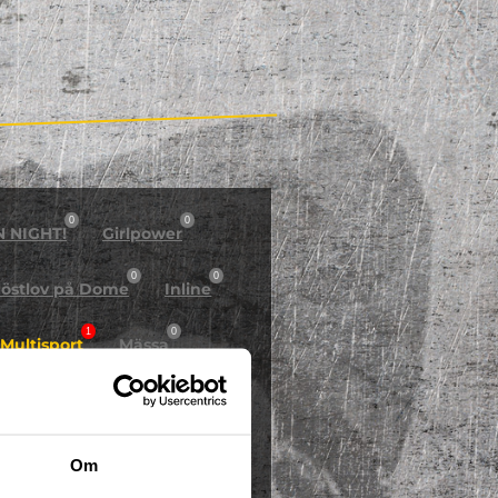
0
0
N NIGHT!
Girlpower
0
0
östlov på Dome
Inline
1
0
Multisport
Mässa
0
Skidor/Snowboard
0
Om