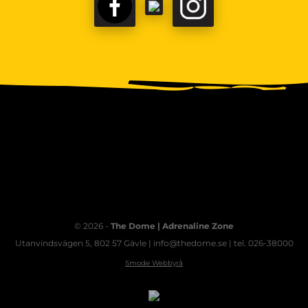
FACEBOOK
TIKTOK
INSTAGRAM
© 2026 -
The Dome | Adrenaline Zone
Utanvindsvägen 5, 802 57 Gävle | info@thedome.se | tel. 026-38000
Smode Webbyrå