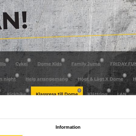
!
0
0
0
0
lis
Cykel
Dome Kids
Family Jump
FRIDAY FU
0
0
0
n night
Helg arrangemang
Högt & Lågt X Dome
H
0
0
0
0
Kickbike
Klassresa till Dome
Klättring
LAN
0
0
0
0
rkour
Påsk på Dome
Påsklovsläger
Skateboard
0
0
0
Sportlovsläger
Summercamp
Trampolin
Tävling
Information