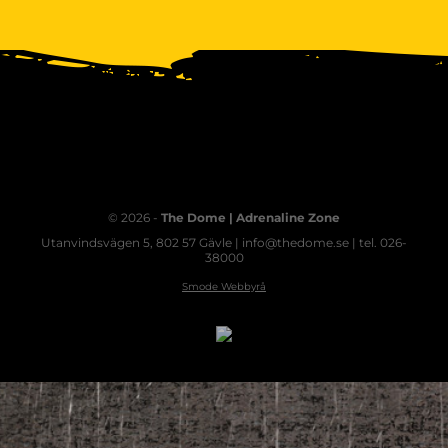
© 2026 -
The Dome | Adrenaline Zone
Utanvindsvägen 5, 802 57 Gävle | info@thedome.se | tel. 026-
38000
Smode Webbyrå