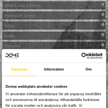
Högt & Lågt X Dome
0
Höstlov på Dome
0
Inline
0
Jullov
0
Kampanj
0
Kickbike
0
Klassresa till Dome
0
Samtycke
Information
Om
Klättring
0
LAN
Denna webbplats använder cookies
0
Vi använder enhetsidentifierare för att anpassa innehållet
Multisport
0
och annonserna till användarna, tillhandahålla funktioner
för sociala medier och analysera vår trafik. Vi
Mässa
0