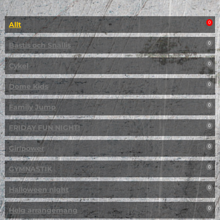
Allt
0
Bästis och Snällis
0
Cykel
0
Dome Kids
0
Family Jump
0
FRIDAY FUN NIGHT!
0
Girlpower
0
GYMNASTIK
0
Halloween night
0
Helg arrangemang
0