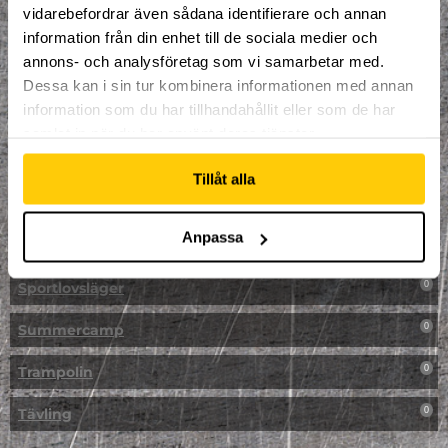
vidarebefordrar även sådana identifierare och annan
NPF-Träning
0
information från din enhet till de sociala medier och
annons- och analysföretag som vi samarbetar med.
Parkour
0
Dessa kan i sin tur kombinera informationen med annan
information som du har tillhandahållit eller som de har
Påsk på Dome
0
samlat in när du har använt deras tjänster.
Påsklovsläger
0
Tillåt alla
Skateboard
0
Anpassa
Skidor/Snowboard
0
Sportlovsläger
0
Summercamp
0
Trampolin
0
Tävling
0