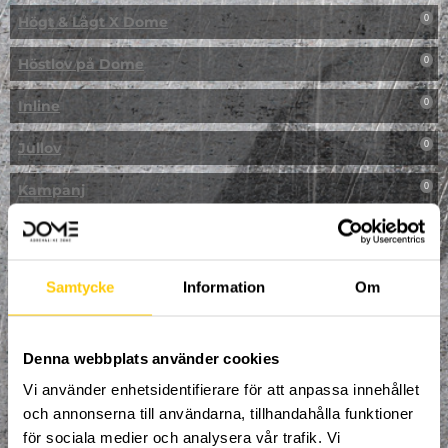
Högt & Lågt X Dome
0
Höstlov på Dome
0
Inline
0
Jullov
0
Kampanj
0
Kickbike
0
Klassresa till Dome
0
Samtycke
Information
Om
Klättring
0
LAN
Denna webbplats använder cookies
0
Vi använder enhetsidentifierare för att anpassa innehållet
Multisport
0
och annonserna till användarna, tillhandahålla funktioner
för sociala medier och analysera vår trafik. Vi
Mässa
0