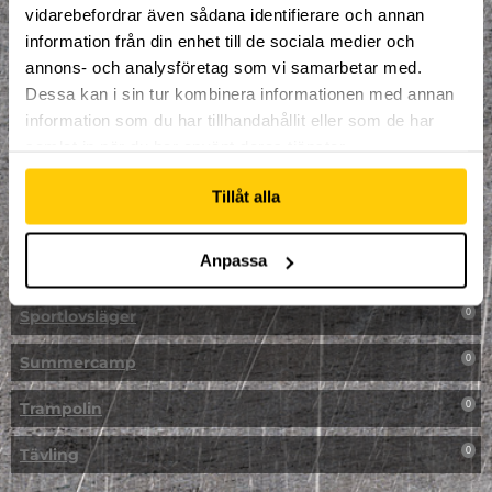
vidarebefordrar även sådana identifierare och annan
NPF-Träning
0
information från din enhet till de sociala medier och
annons- och analysföretag som vi samarbetar med.
Parkour
0
Dessa kan i sin tur kombinera informationen med annan
information som du har tillhandahållit eller som de har
Påsk på Dome
0
samlat in när du har använt deras tjänster.
Påsklovsläger
0
Tillåt alla
Skateboard
0
Anpassa
Skidor/Snowboard
0
Sportlovsläger
0
Summercamp
0
Trampolin
0
Tävling
0