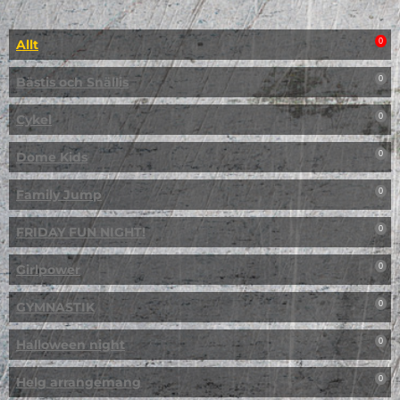
Allt
0
Bästis och Snällis
0
Cykel
0
Dome Kids
0
Family Jump
0
FRIDAY FUN NIGHT!
0
Girlpower
0
GYMNASTIK
0
Halloween night
0
Helg arrangemang
0