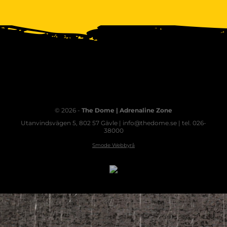
© 2026 -
The Dome | Adrenaline Zone
Utanvindsvägen 5, 802 57 Gävle | info@thedome.se | tel. 026-
38000
Smode Webbyrå