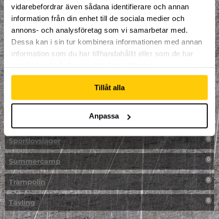
vidarebefordrar även sådana identifierare och annan
NPF-Träning
0
information från din enhet till de sociala medier och
annons- och analysföretag som vi samarbetar med.
Parkour
0
Dessa kan i sin tur kombinera informationen med annan
information som du har tillhandahållit eller som de har
Påsk på Dome
0
samlat in när du har använt deras tjänster.
Påsklovsläger
0
Tillåt alla
Skateboard
0
Anpassa
Skidor/Snowboard
0
Sportlovsläger
0
Summercamp
0
Trampolin
0
Tävling
0