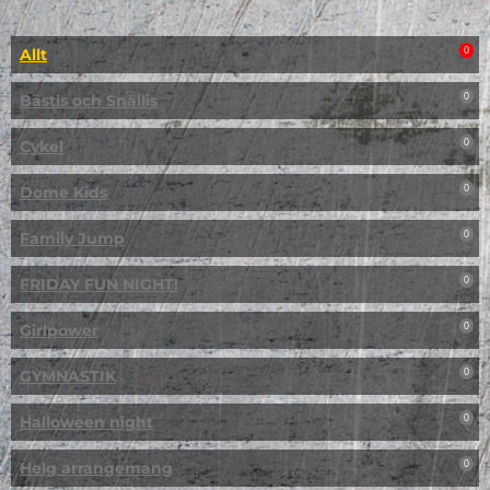
Allt
0
Bästis och Snällis
0
Cykel
0
Dome Kids
0
Family Jump
0
FRIDAY FUN NIGHT!
0
Girlpower
0
GYMNASTIK
0
Halloween night
0
Helg arrangemang
0