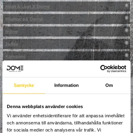
Högt & Lågt X Dome
0
Höstlov på Dome
0
Inline
0
Jullov
0
Kampanj
0
Kickbike
0
Klassresa till Dome
0
Samtycke
Information
Om
Klättring
0
LAN
Denna webbplats använder cookies
0
Vi använder enhetsidentifierare för att anpassa innehållet
Multisport
0
och annonserna till användarna, tillhandahålla funktioner
för sociala medier och analysera vår trafik. Vi
Mässa
0