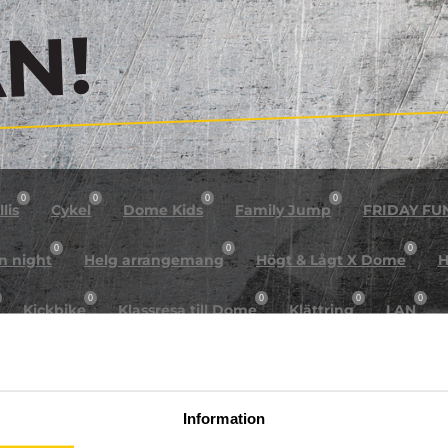
!
0
0
0
0
lis
Cykel
Dome Kids
Family Jump
FRIDAY FU
0
0
0
n night
Helg arrangemang
Högt & Lågt X Dome
H
0
0
0
0
Kickbike
Klassresa till Dome
Klättring
LAN
0
0
0
0
rkour
Påsk på Dome
Påsklovsläger
Skateboard
0
0
0
Sportlovsläger
Summercamp
Trampolin
Tävling
Information