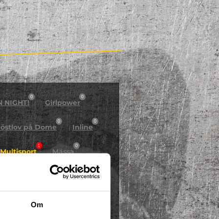
0
0
N NIGHT!
Girlpower
0
0
östlov på Dome
Inline
1
0
Multisport
Mässa
0
Skidor/Snowboard
0
Om