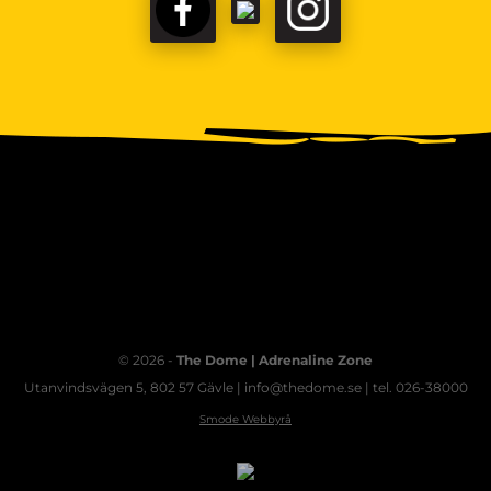
FACEBOOK
TIKTOK
INSTAGRAM
© 2026 -
The Dome | Adrenaline Zone
Utanvindsvägen 5, 802 57 Gävle | info@thedome.se | tel. 026-38000
Smode Webbyrå