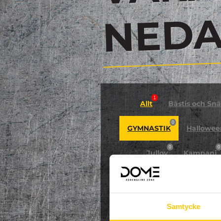
N
1
Allt
Bästis och Snäl
0
GYMNASTIK
Hallowee
0
0
Jullov
Kampanj
0
NPF-Träning
Pa
Samtycke