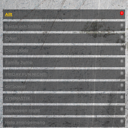
Allt
0
Bästis och Snällis
0
Cykel
0
Dome Kids
0
Family Jump
0
FRIDAY FUN NIGHT!
0
Girlpower
0
GYMNASTIK
0
Halloween night
0
Helg arrangemang
0