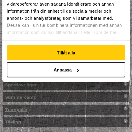
vidarebefordrar även sådana identifierare och annan
NPF-Träning
0
information från din enhet till de sociala medier och
annons- och analysföretag som vi samarbetar med.
Parkour
0
Dessa kan i sin tur kombinera informationen med annan
information som du har tillhandahållit eller som de har
Påsk på Dome
0
samlat in när du har använt deras tjänster.
Påsklovsläger
0
Tillåt alla
Skateboard
0
Anpassa
Skidor/Snowboard
0
Sportlovsläger
0
Summercamp
0
Trampolin
0
Tävling
0