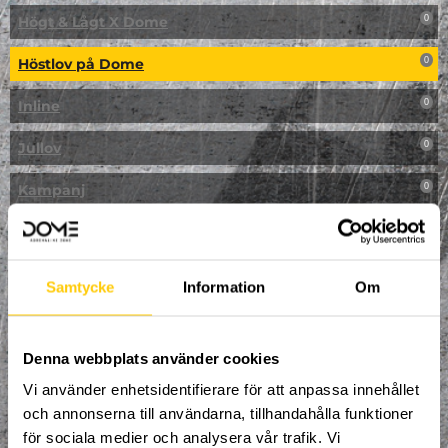
Högt & Lågt X Dome
0
Höstlov på Dome
0
Inline
0
Jullov
0
Kampanj
0
Kickbike
0
Klassresa till Dome
0
Samtycke
Information
Om
Klättring
0
LAN
Denna webbplats använder cookies
0
Vi använder enhetsidentifierare för att anpassa innehållet
Multisport
0
och annonserna till användarna, tillhandahålla funktioner
för sociala medier och analysera vår trafik. Vi
Mässa
0