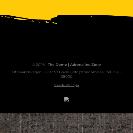
© 2026 -
The Dome | Adrenaline Zone
Utanvindsvägen 5, 802 57 Gävle | info@thedome.se | tel. 026-
38000
Smode Webbyrå