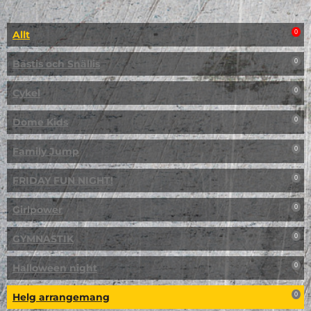
Allt
0
Bästis och Snällis
0
Cykel
0
Dome Kids
0
Family Jump
0
FRIDAY FUN NIGHT!
0
Girlpower
0
GYMNASTIK
0
Halloween night
0
Helg arrangemang
0