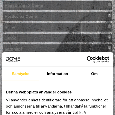
Högt & Lågt X Dome
0
Höstlov på Dome
0
Inline
0
Jullov
0
Kampanj
0
Kickbike
0
Klassresa till Dome
0
Samtycke
Information
Om
Klättring
0
LAN
Denna webbplats använder cookies
0
Vi använder enhetsidentifierare för att anpassa innehållet
Multisport
0
och annonserna till användarna, tillhandahålla funktioner
för sociala medier och analysera vår trafik. Vi
Mässa
0