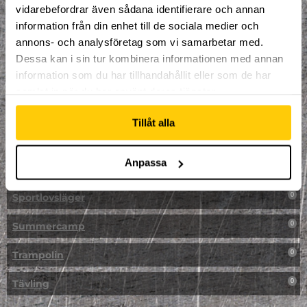
vidarebefordrar även sådana identifierare och annan
NPF-Träning
0
information från din enhet till de sociala medier och
annons- och analysföretag som vi samarbetar med.
Parkour
0
Dessa kan i sin tur kombinera informationen med annan
information som du har tillhandahållit eller som de har
Påsk på Dome
0
samlat in när du har använt deras tjänster.
Påsklovsläger
0
Tillåt alla
Skateboard
0
Anpassa
Skidor/Snowboard
0
Sportlovsläger
0
Summercamp
0
Trampolin
0
Tävling
0