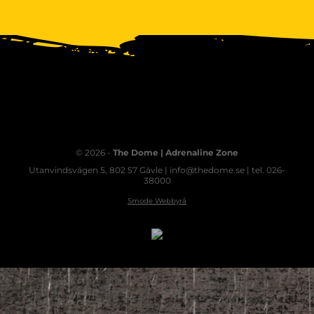
© 2026 -
The Dome | Adrenaline Zone
Utanvindsvägen 5, 802 57 Gävle | info@thedome.se | tel. 026-
38000
Smode Webbyrå