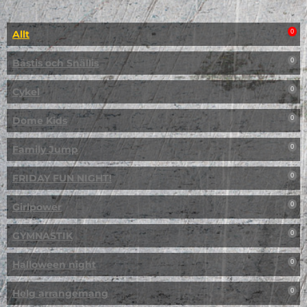
Allt
0
Bästis och Snällis
0
Cykel
0
Dome Kids
0
Family Jump
0
FRIDAY FUN NIGHT!
0
Girlpower
0
GYMNASTIK
0
Halloween night
0
Helg arrangemang
0