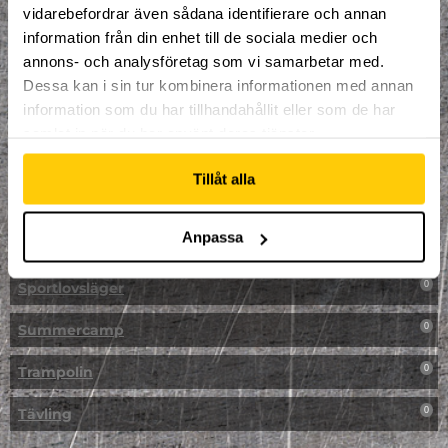
vidarebefordrar även sådana identifierare och annan
NPF-Träning
0
information från din enhet till de sociala medier och
annons- och analysföretag som vi samarbetar med.
Parkour
0
Dessa kan i sin tur kombinera informationen med annan
information som du har tillhandahållit eller som de har
Påsk på Dome
0
samlat in när du har använt deras tjänster.
Påsklovsläger
0
Tillåt alla
Skateboard
0
Anpassa
Skidor/Snowboard
0
Sportlovsläger
0
Summercamp
0
Trampolin
0
Tävling
0