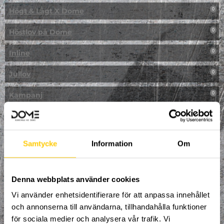
Högt & Lågt X Dome
0
Höstlov på Dome
0
Inline
0
Jullov
0
Kampanj
0
Kickbike
0
Klassresa till Dome
0
Samtycke
Information
Om
Klättring
0
LAN
Denna webbplats använder cookies
0
Vi använder enhetsidentifierare för att anpassa innehållet
Multisport
0
och annonserna till användarna, tillhandahålla funktioner
för sociala medier och analysera vår trafik. Vi
Mässa
0