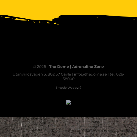
© 2026 -
The Dome | Adrenaline Zone
Utanvindsvägen 5, 802 57 Gävle | info@thedome.se | tel. 026-
38000
Smode Webbyrå