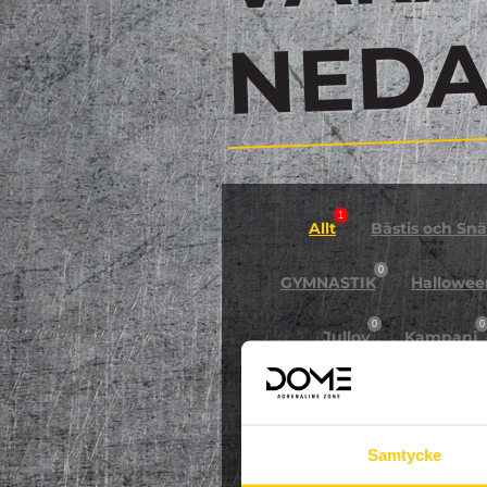
N
1
Allt
Bästis och Snäl
0
GYMNASTIK
Hallowee
0
0
Jullov
Kampanj
0
NPF-Träning
Pa
Samtycke