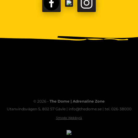
FACEBOOK
TIKTOK
INSTAGRAM
© 2026 -
The Dome | Adrenaline Zone
Utanvindsvägen 5, 802 57 Gävle | info@thedome.se | tel. 026-38000
Smode Webbyrå