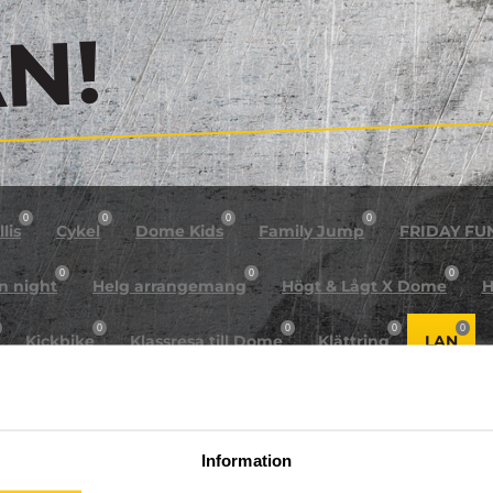
!
0
0
0
0
lis
Cykel
Dome Kids
Family Jump
FRIDAY FU
0
0
0
n night
Helg arrangemang
Högt & Lågt X Dome
H
0
0
0
0
Kickbike
Klassresa till Dome
Klättring
LAN
0
0
0
0
rkour
Påsk på Dome
Påsklovsläger
Skateboard
0
0
0
Sportlovsläger
Summercamp
Trampolin
Tävling
Information