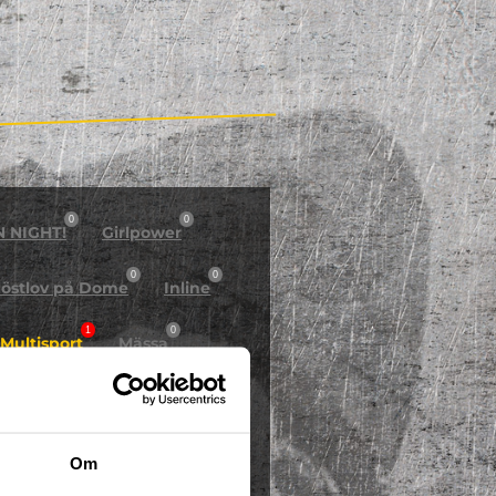
0
0
N NIGHT!
Girlpower
0
0
östlov på Dome
Inline
1
0
Multisport
Mässa
0
Skidor/Snowboard
0
Om