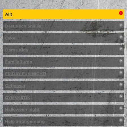
Allt
1
Bästis och Snällis
0
Cykel
0
Dome Kids
0
Family Jump
0
FRIDAY FUN NIGHT!
0
Girlpower
0
GYMNASTIK
0
Halloween night
0
Helg arrangemang
0