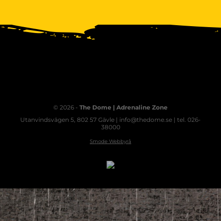
© 2026 -
The Dome | Adrenaline Zone
Utanvindsvägen 5, 802 57 Gävle | info@thedome.se | tel. 026-
38000
Smode Webbyrå