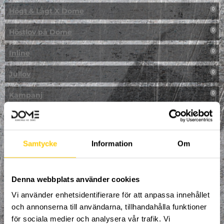
Högt & Lågt X Dome
0
Höstlov på Dome
0
Inline
0
Jullov
0
Kampanj
0
Kickbike
0
Klassresa till Dome
0
Samtycke
Information
Om
Klättring
0
LAN
Denna webbplats använder cookies
0
Vi använder enhetsidentifierare för att anpassa innehållet
Multisport
1
och annonserna till användarna, tillhandahålla funktioner
för sociala medier och analysera vår trafik. Vi
Mässa
0