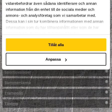
vidarebefordrar även sådana identifierare och annan
NPF-Träning
0
information från din enhet till de sociala medier och
annons- och analysföretag som vi samarbetar med.
Parkour
0
Dessa kan i sin tur kombinera informationen med annan
information som du har tillhandahållit eller som de har
Påsk på Dome
0
samlat in när du har använt deras tjänster.
Påsklovsläger
0
Tillåt alla
Skateboard
0
Anpassa
Skidor/Snowboard
0
Sportlovsläger
0
Summercamp
0
Trampolin
0
Tävling
0