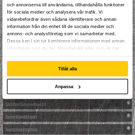
LAN
0
och annonserna till användarna, tillhandahålla funktioner
för sociala medier och analysera vår trafik. Vi
Multisport
1
vidarebefordrar även sådana identifierare och annan
information från din enhet till de sociala medier och
Mässa
0
annons- och analysföretag som vi samarbetar med.
NPF-Träning
Dessa kan i sin tur kombinera informationen med annan
0
information som du har tillhandahållit eller som de har
Parkour
0
samlat in när du har använt deras tjänster.
Påsk på Dome
0
Tillåt alla
Påsklovsläger
0
Anpassa
Skateboard
0
Skidor/Snowboard
0
Sportlovsläger
0
Summercamp
0