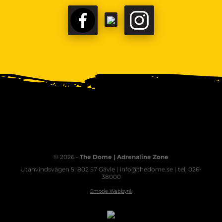
© 2026 -
The Dome | Adrenaline Zone
Utanvindsvägen 5, 802 57 Gävle | info@thedome.se | tel. 026-
38000
Smode Webbyrå