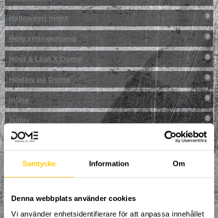
Halloween night
0
Helg arrangemang
0
Högt & Lågt X Dome
0
Höstlov på Dome
0
Inline
0
Jullov
0
Kampanj
0
Kickbike
0
Samtycke
Information
Om
Klassresa till Dome
0
Denna webbplats använder cookies
Klättring
0
Vi använder enhetsidentifierare för att anpassa innehållet