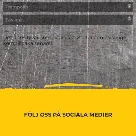
Trampolin
0
Tävling
0
Det finns tyvärr inte några aktiviteter ännu, vänligen
kom tillbaka senare!
FÖLJ OSS PÅ SOCIALA MEDIER