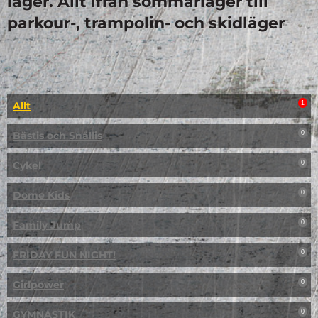
läger. Allt ifrån sommarläger till
parkour-, trampolin- och skidläger
Allt
1
Bästis och Snällis
0
Cykel
0
Dome Kids
0
Family Jump
0
FRIDAY FUN NIGHT!
0
Girlpower
0
GYMNASTIK
0