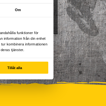
Multisport
Mässa
Om
0
Skidor/Snowboard
0
andahålla funktioner för
n information från din enhet
 tur kombinera informationen
deras tjänster.
Tillåt alla