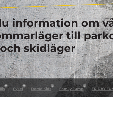
du information om vå
sommarläger till park
 och skidläger
0
0
0
0
lis
Cykel
Dome Kids
Family Jump
FRIDAY FU
0
0
0
n night
Helg arrangemang
Högt & Lågt X Dome
H
0
0
0
0