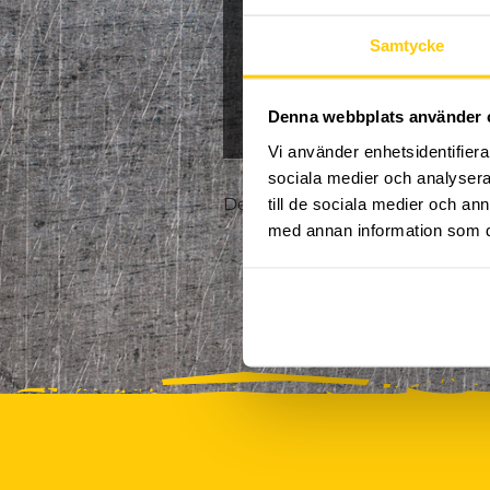
Jullov
Kampanj
Samtycke
0
NPF-Träning
Pa
Denna webbplats använder 
Vi använder enhetsidentifierar
sociala medier och analysera 
Det finns tyvärr inte några akt
till de sociala medier och a
med annan information som du 