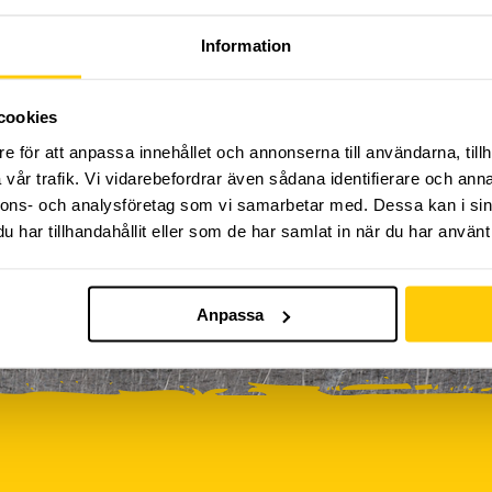
Kickbike
Klassresa till Dome
Klättring
LAN
Information
0
0
0
0
rkour
Påsk på Dome
Påsklovsläger
Skateboard
0
0
0
Sportlovsläger
Summercamp
Trampolin
Tävling
cookies
e för att anpassa innehållet och annonserna till användarna, tillh
vår trafik. Vi vidarebefordrar även sådana identifierare och anna
iviteter ännu, vänligen kom tillbaka senare!
nnons- och analysföretag som vi samarbetar med. Dessa kan i sin
har tillhandahållit eller som de har samlat in när du har använt 
Anpassa