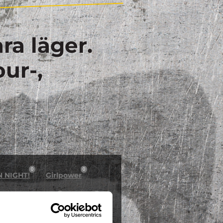
ra läger.
our-,
0
0
N NIGHT!
Girlpower
0
0
östlov på Dome
Inline
0
0