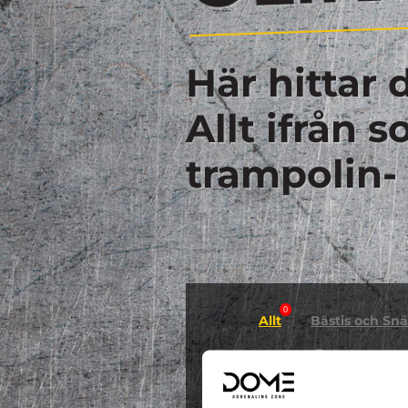
Här hittar 
Allt ifrån 
trampolin-
0
Allt
Bästis och Snäl
0
GYMNASTIK
Hallowee
0
0