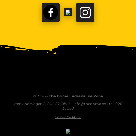
© 2026 -
The Dome | Adrenaline Zone
Utanvindsvägen 5, 802 57 Gävle | info@thedome.se | tel. 026-
38000
Smode Webbyrå