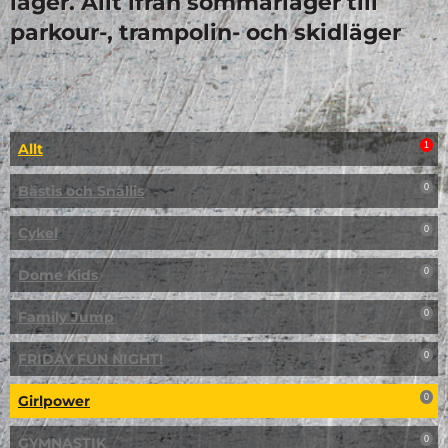
läger. Allt ifrån sommarläger till
parkour-, trampolin- och skidläger
Allt
1
Bästis och Snällis
0
Cykel
0
Dome Kids
0
Family Jump
0
FRIDAY FUN NIGHT!
0
Girlpower
0
GYMNASTIK
0