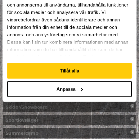
LAN
0
och annonserna till användarna, tillhandahålla funktioner
för sociala medier och analysera vår trafik. Vi
Multisport
1
vidarebefordrar även sådana identifierare och annan
information från din enhet till de sociala medier och
Mässa
0
annons- och analysföretag som vi samarbetar med.
NPF-Träning
Dessa kan i sin tur kombinera informationen med annan
0
information som du har tillhandahållit eller som de har
Parkour
0
samlat in när du har använt deras tjänster.
Påsk på Dome
0
Tillåt alla
Påsklovsläger
0
Anpassa
Skateboard
0
Skidor/Snowboard
0
Sportlovsläger
0
Summercamp
0