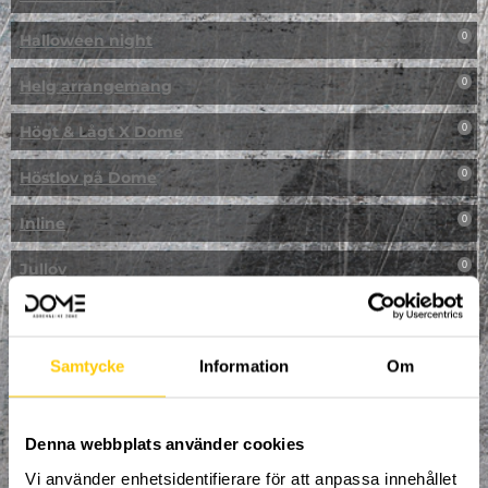
Halloween night
0
Helg arrangemang
0
Högt & Lågt X Dome
0
Höstlov på Dome
0
Inline
0
Jullov
0
Kampanj
0
Kickbike
0
Samtycke
Information
Om
Klassresa till Dome
0
Denna webbplats använder cookies
Klättring
0
Vi använder enhetsidentifierare för att anpassa innehållet