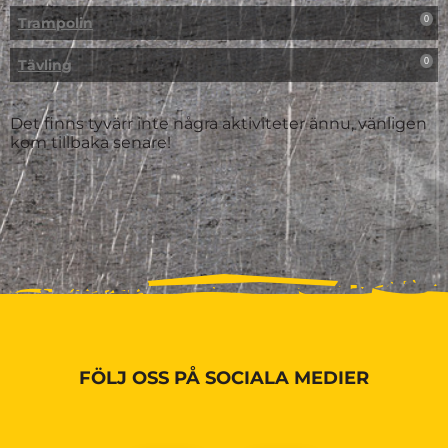
Trampolin
0
Tävling
0
Det finns tyvärr inte några aktiviteter ännu, vänligen
kom tillbaka senare!
FÖLJ OSS PÅ SOCIALA MEDIER