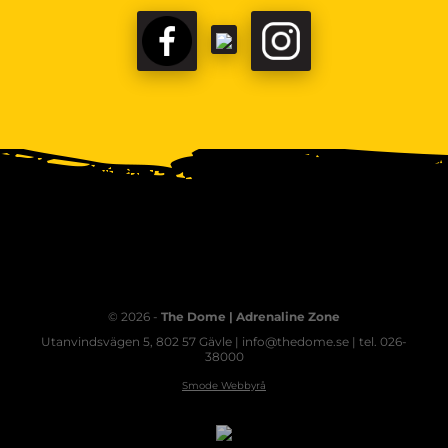
© 2026 -
The Dome | Adrenaline Zone
Utanvindsvägen 5, 802 57 Gävle | info@thedome.se | tel. 026-
38000
Smode Webbyrå