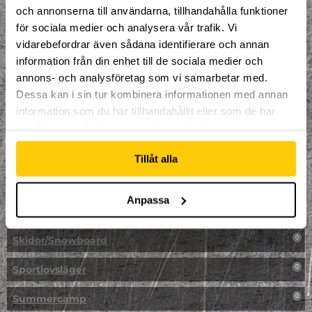
LAN
0
och annonserna till användarna, tillhandahålla funktioner
för sociala medier och analysera vår trafik. Vi
Multisport
1
vidarebefordrar även sådana identifierare och annan
information från din enhet till de sociala medier och
Mässa
0
annons- och analysföretag som vi samarbetar med.
NPF-Träning
Dessa kan i sin tur kombinera informationen med annan
0
information som du har tillhandahållit eller som de har
Parkour
0
samlat in när du har använt deras tjänster.
Påsk på Dome
0
Tillåt alla
Påsklovsläger
0
Anpassa
Skateboard
0
Skidor/Snowboard
0
Sportlovsläger
0
Summercamp
0