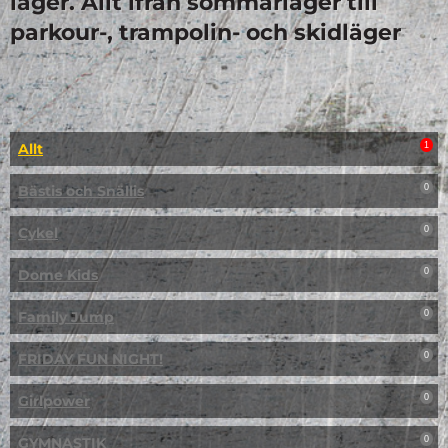
läger. Allt ifrån sommarläger till
parkour-, trampolin- och skidläger
Allt
1
Bästis och Snällis
0
Cykel
0
Dome Kids
0
Family Jump
0
FRIDAY FUN NIGHT!
0
Girlpower
0
GYMNASTIK
0