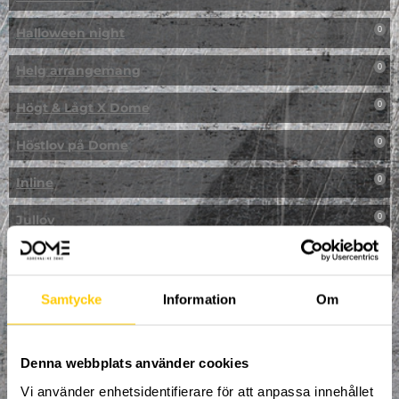
Halloween night
0
Helg arrangemang
0
Högt & Lågt X Dome
0
Höstlov på Dome
0
Inline
0
Jullov
0
Kampanj
0
Kickbike
0
Samtycke
Information
Om
Klassresa till Dome
0
Denna webbplats använder cookies
Klättring
0
Vi använder enhetsidentifierare för att anpassa innehållet