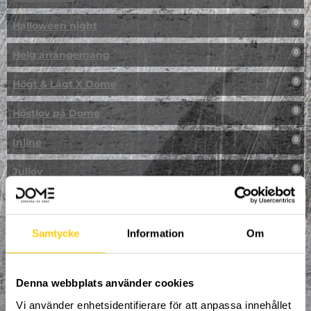
Halloween night
0
Helg arrangemang
0
Högt & Lågt X Dome
0
Höstlov på Dome
0
Inline
0
Jullov
0
Kampanj
0
Kickbike
0
Samtycke
Information
Om
Klassresa till Dome
0
Denna webbplats använder cookies
Klättring
0
Vi använder enhetsidentifierare för att anpassa innehållet