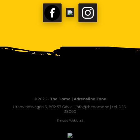
© 2026 -
The Dome | Adrenaline Zone
Utanvindsvägen 5, 802 57 Gävle | info@thedome.se | tel. 026-
38000
Smode Webbyrå