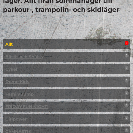
läger. Allt ifrån sommarläger till
parkour-, trampolin- och skidläger
Allt
0
Bästis och Snällis
0
Cykel
0
Dome Kids
0
Family Jump
0
FRIDAY FUN NIGHT!
0
Girlpower
0
GYMNASTIK
0