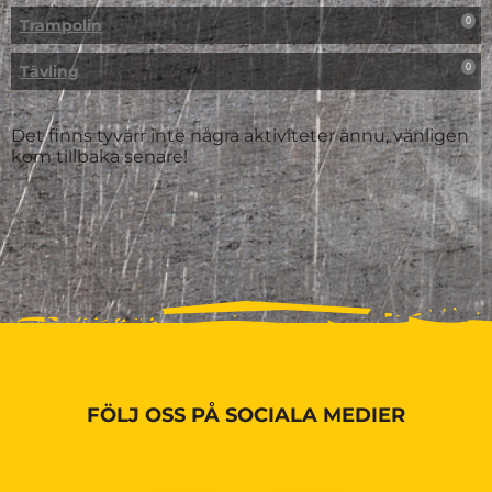
Trampolin
0
Tävling
0
Det finns tyvärr inte några aktiviteter ännu, vänligen
kom tillbaka senare!
FÖLJ OSS PÅ SOCIALA MEDIER