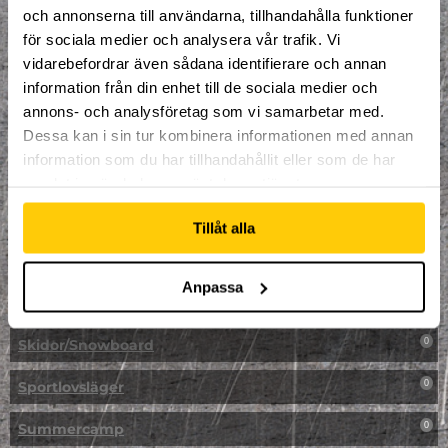
LAN
0
och annonserna till användarna, tillhandahålla funktioner
för sociala medier och analysera vår trafik. Vi
Multisport
0
vidarebefordrar även sådana identifierare och annan
information från din enhet till de sociala medier och
Mässa
0
annons- och analysföretag som vi samarbetar med.
NPF-Träning
Dessa kan i sin tur kombinera informationen med annan
0
information som du har tillhandahållit eller som de har
Parkour
0
samlat in när du har använt deras tjänster.
Påsk på Dome
0
Tillåt alla
Påsklovsläger
0
Anpassa
Skateboard
0
Skidor/Snowboard
0
Sportlovsläger
0
Summercamp
0