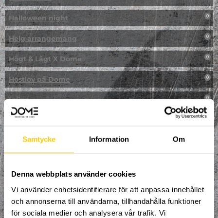
Halloween night
0
Helg arrangemang
0
Högt & Lågt X Dome
0
Höstlov på Dome
0
Inline
0
Jullov
0
Samtycke
Information
Om
Kampanj
0
Kickbike
0
Denna webbplats använder cookies
Klassresa till Dome
0
Vi använder enhetsidentifierare för att anpassa innehållet
och annonserna till användarna, tillhandahålla funktioner
Klättring
0
för sociala medier och analysera vår trafik. Vi