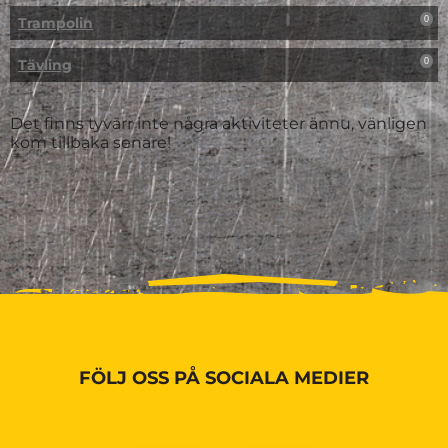
Trampolin
0
Tävling
0
Det finns tyvärr inte några aktiviteter ännu, vänligen
kom tillbaka senare!
FÖLJ OSS PÅ SOCIALA MEDIER