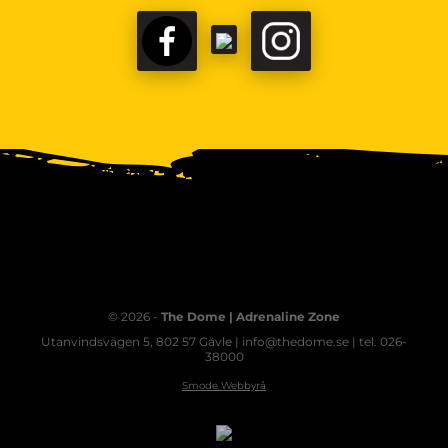
© 2026 -
The Dome | Adrenaline Zone
Utanvindsvägen 5, 802 57 Gävle | info@thedome.se | tel. 026-
38000
Smode Webbyrå