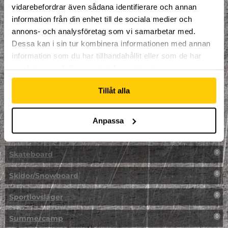
LAN
0
vidarebefordrar även sådana identifierare och annan
information från din enhet till de sociala medier och
Multisport
1
annons- och analysföretag som vi samarbetar med.
Dessa kan i sin tur kombinera informationen med annan
Mässa
0
information som du har tillhandahållit eller som de har
samlat in när du har använt deras tjänster.
NPF-Träning
0
Parkour
0
Tillåt alla
Påsk på Dome
0
Anpassa
Påsklovsläger
0
Skateboard
0
Skidor/Snowboard
0
Sportlovsläger
0
Summercamp
0