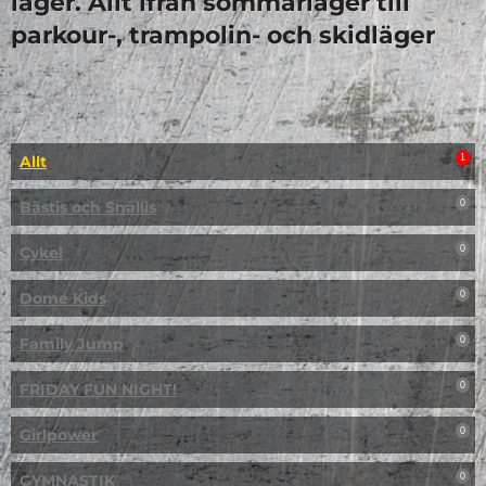
läger. Allt ifrån sommarläger till
parkour-, trampolin- och skidläger
Allt
1
Bästis och Snällis
0
Cykel
0
Dome Kids
0
Family Jump
0
FRIDAY FUN NIGHT!
0
Girlpower
0
GYMNASTIK
0