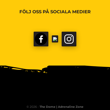
FÖLJ OSS PÅ SOCIALA MEDIER
© 2026 -
The Dome | Adrenaline Zone