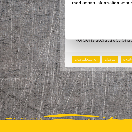
med annan information som du 
Våra övriga medarbetare 
camps, men kan givetvis o
Du kan givetvis även be
Detta såväl när det int
Se framför allt The Dome
Nordens största actionsp
skateboard
skate
ska