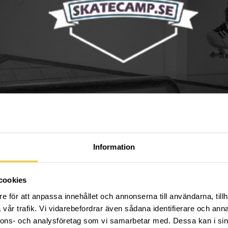
FÖR INFO OCH ANMÄLAN, VÄNLIGEN KLICKA HÄR
Information
l till nybörjare som mer erfarna åkare och självklart är både
 nivå du är på själv kan du alltid känna dig välkommen
cookies
ard och något du vill ägna mycket tid åt.
e för att anpassa innehållet och annonserna till användarna, tillh
, men du är givetvis välkommen att besöka vår huvudans
vår trafik. Vi vidarebefordrar även sådana identifierare och anna
epark och inomhushall, som en av de huvudansvariga i d
 Söderhamn.
nnons- och analysföretag som vi samarbetar med. Dessa kan i sin