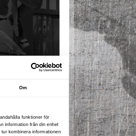
Om
 killar och tjejer
. Huvudsaken är att du
andahålla funktioner för
varige som ofta finns på
n information från din enhet
en lokala
 tur kombinera informationen