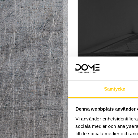
Samtycke
Våra läger riktar sig såvä
välkomna! Oavsett vilken
Denna webbplats använder 
verkligen gillar skatebo
Vi använder enhetsidentifierar
Vi har inget fast kontor
sociala medier och analysera 
plats i Söderhamns skat
skateboardföreningen i
till de sociala medier och a