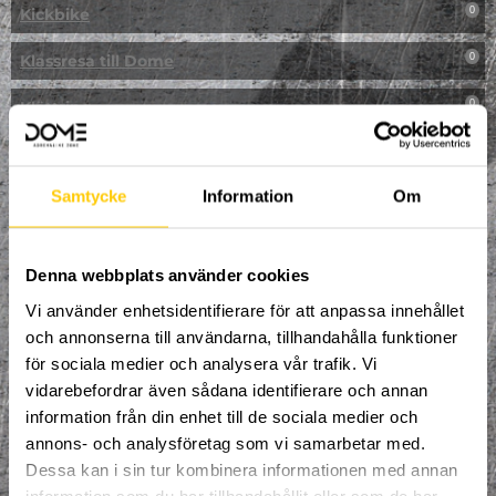
Kickbike
0
Klassresa till Dome
0
Klättring
0
LAN
0
Samtycke
Information
Om
Multisport
0
Mässa
0
Denna webbplats använder cookies
NPF-Träning
0
Vi använder enhetsidentifierare för att anpassa innehållet
och annonserna till användarna, tillhandahålla funktioner
Parkour
0
för sociala medier och analysera vår trafik. Vi
Påsk på Dome
0
vidarebefordrar även sådana identifierare och annan
information från din enhet till de sociala medier och
Påsklovsläger
0
annons- och analysföretag som vi samarbetar med.
Dessa kan i sin tur kombinera informationen med annan
Skateboard
0
information som du har tillhandahållit eller som de har