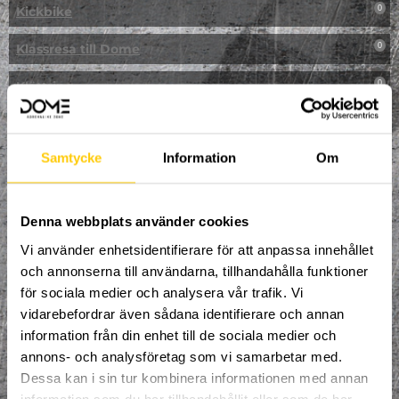
Kickbike
0
Klassresa till Dome
0
Klättring
0
LAN
0
Samtycke
Information
Om
Multisport
1
Mässa
0
Denna webbplats använder cookies
NPF-Träning
0
Vi använder enhetsidentifierare för att anpassa innehållet
och annonserna till användarna, tillhandahålla funktioner
Parkour
0
för sociala medier och analysera vår trafik. Vi
Påsk på Dome
0
vidarebefordrar även sådana identifierare och annan
information från din enhet till de sociala medier och
Påsklovsläger
0
annons- och analysföretag som vi samarbetar med.
Dessa kan i sin tur kombinera informationen med annan
Skateboard
0
information som du har tillhandahållit eller som de har