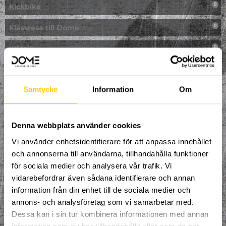
Kickbike
0
Klassresa till Dome
0
Klättring
0
LAN
0
Samtycke
Information
Om
Multisport
1
Mässa
0
Denna webbplats använder cookies
NPF-Träning
0
Vi använder enhetsidentifierare för att anpassa innehållet
och annonserna till användarna, tillhandahålla funktioner
Parkour
0
för sociala medier och analysera vår trafik. Vi
Påsk på Dome
0
vidarebefordrar även sådana identifierare och annan
information från din enhet till de sociala medier och
Påsklovsläger
0
annons- och analysföretag som vi samarbetar med.
Dessa kan i sin tur kombinera informationen med annan
Skateboard
0
information som du har tillhandahållit eller som de har