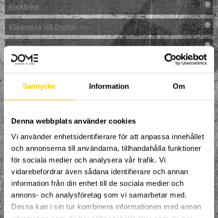
Kickbike
0
Klassresa till Dome
0
Klättring
0
LAN
0
Samtycke
Information
Om
Multisport
1
Mässa
0
Denna webbplats använder cookies
NPF-Träning
0
Vi använder enhetsidentifierare för att anpassa innehållet
och annonserna till användarna, tillhandahålla funktioner
Parkour
0
för sociala medier och analysera vår trafik. Vi
Påsk på Dome
0
vidarebefordrar även sådana identifierare och annan
information från din enhet till de sociala medier och
Påsklovsläger
0
annons- och analysföretag som vi samarbetar med.
Dessa kan i sin tur kombinera informationen med annan
Skateboard
0
information som du har tillhandahållit eller som de har