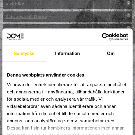
Kickbike
0
Klassresa till Dome
0
Klättring
0
LAN
0
Samtycke
Information
Om
Multisport
0
Mässa
0
Denna webbplats använder cookies
NPF-Träning
0
Vi använder enhetsidentifierare för att anpassa innehållet
och annonserna till användarna, tillhandahålla funktioner
Parkour
0
för sociala medier och analysera vår trafik. Vi
Påsk på Dome
0
vidarebefordrar även sådana identifierare och annan
information från din enhet till de sociala medier och
Påsklovsläger
0
annons- och analysföretag som vi samarbetar med.
Dessa kan i sin tur kombinera informationen med annan
Skateboard
0
information som du har tillhandahållit eller som de har