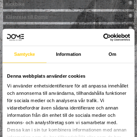
Kickbike
0
Klassresa till Dome
0
Klättring
0
LAN
0
Samtycke
Information
Om
Multisport
0
Mässa
0
Denna webbplats använder cookies
NPF-Träning
0
Vi använder enhetsidentifierare för att anpassa innehållet
och annonserna till användarna, tillhandahålla funktioner
Parkour
0
för sociala medier och analysera vår trafik. Vi
Påsk på Dome
0
vidarebefordrar även sådana identifierare och annan
information från din enhet till de sociala medier och
Påsklovsläger
0
annons- och analysföretag som vi samarbetar med.
Dessa kan i sin tur kombinera informationen med annan
Skateboard
0
information som du har tillhandahållit eller som de har