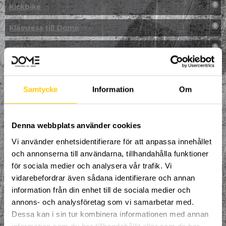
Kickbike
0
Klassresa till Dome
0
Klättring
0
LAN
0
Samtycke
Information
Om
Multisport
0
Mässa
0
Denna webbplats använder cookies
NPF-Träning
0
Vi använder enhetsidentifierare för att anpassa innehållet
och annonserna till användarna, tillhandahålla funktioner
Parkour
0
för sociala medier och analysera vår trafik. Vi
Påsk på Dome
0
vidarebefordrar även sådana identifierare och annan
information från din enhet till de sociala medier och
Påsklovsläger
0
annons- och analysföretag som vi samarbetar med.
Dessa kan i sin tur kombinera informationen med annan
Skateboard
0
information som du har tillhandahållit eller som de har