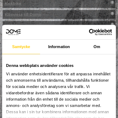
Kickbike
0
Klassresa till Dome
0
Klättring
0
LAN
0
Samtycke
Information
Om
Multisport
1
Mässa
0
Denna webbplats använder cookies
NPF-Träning
0
Vi använder enhetsidentifierare för att anpassa innehållet
och annonserna till användarna, tillhandahålla funktioner
Parkour
0
för sociala medier och analysera vår trafik. Vi
Påsk på Dome
0
vidarebefordrar även sådana identifierare och annan
information från din enhet till de sociala medier och
Påsklovsläger
0
annons- och analysföretag som vi samarbetar med.
Dessa kan i sin tur kombinera informationen med annan
Skateboard
0
information som du har tillhandahållit eller som de har