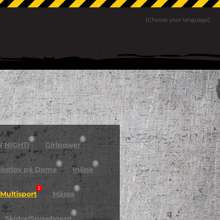
[Choose your language]
0
0
N NIGHT!
Girlpower
0
0
östlov på Dome
Inline
1
0
Multisport
Mässa
0
Skidor/Snowboard