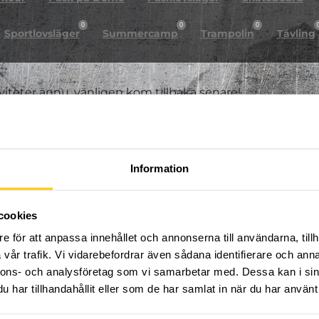
0
0
0
Sportlovsläger
Summercamp
Trampolin
Tävling
iviteter ännu, vänligen kom tillbaka senare!
Information
cookies
e för att anpassa innehållet och annonserna till användarna, tillh
vår trafik. Vi vidarebefordrar även sådana identifierare och anna
nnons- och analysföretag som vi samarbetar med. Dessa kan i sin
har tillhandahållit eller som de har samlat in när du har använt 
FÖLJ OSS PÅ SOCIALA MEDIER