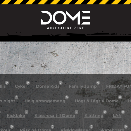
0
0
0
0
lis
Cykel
Dome Kids
Family Jump
FRIDAY FU
0
0
0
n night
Helg arrangemang
Högt & Lågt X Dome
H
0
0
0
0
Kickbike
Klassresa till Dome
Klättring
LAN
0
0
0
0
rkour
Påsk på Dome
Påsklovsläger
Skateboard