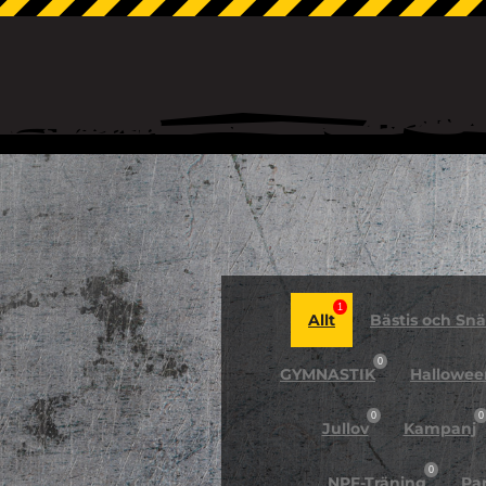
1
Allt
Bästis och Snäl
0
GYMNASTIK
Hallowee
0
0
Jullov
Kampanj
0
NPF-Träning
Pa