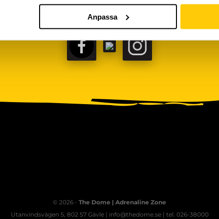
Anpassa
FACEBOOK
TIKTOK
INSTAGRAM
© 2026 -
The Dome | Adrenaline Zone
Utanvindsvägen 5, 802 57 Gävle | info@thedome.se | tel. 026-38000