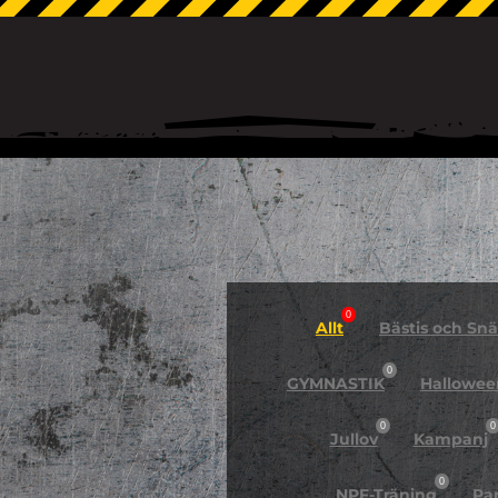
0
Allt
Bästis och Snäl
0
GYMNASTIK
Hallowee
0
0
Jullov
Kampanj
0
NPF-Träning
Pa