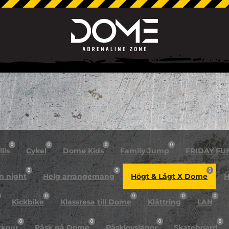
0
0
0
0
lis
Cykel
Dome Kids
Family Jump
FRIDAY FU
0
0
0
n night
Helg arrangemang
Högt & Lågt X Dome
H
0
0
0
0
Kickbike
Klassresa till Dome
Klättring
LAN
0
0
0
0
rkour
Påsk på Dome
Påsklovsläger
Skateboard