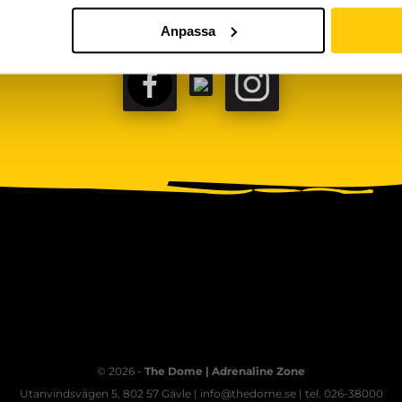
Anpassa
FACEBOOK
TIKTOK
INSTAGRAM
© 2026 -
The Dome | Adrenaline Zone
Utanvindsvägen 5, 802 57 Gävle | info@thedome.se | tel. 026-38000