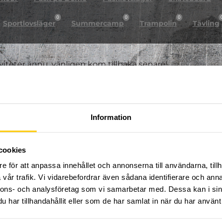
0
0
0
Sportlovsläger
Summercamp
Trampolin
Tävling
iviteter ännu, vänligen kom tillbaka senare!
Information
cookies
e för att anpassa innehållet och annonserna till användarna, tillh
vår trafik. Vi vidarebefordrar även sådana identifierare och anna
nnons- och analysföretag som vi samarbetar med. Dessa kan i sin
har tillhandahållit eller som de har samlat in när du har använt 
FÖLJ OSS PÅ SOCIALA MEDIER