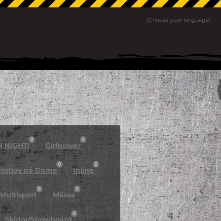
[Choose your language]
0
0
N NIGHT!
Girlpower
0
0
östlov på Dome
Inline
0
0
Multisport
Mässa
0
Skidor/Snowboard