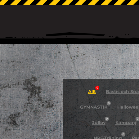
0
Allt
Bästis och Snäl
0
GYMNASTIK
Hallowee
0
0
Jullov
Kampanj
0
NPF-Träning
Pa