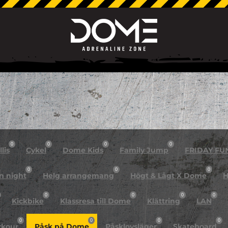
0
0
0
0
lis
Cykel
Dome Kids
Family Jump
FRIDAY FU
0
0
0
n night
Helg arrangemang
Högt & Lågt X Dome
H
0
0
0
0
Kickbike
Klassresa till Dome
Klättring
LAN
0
0
0
0
rkour
Påsk på Dome
Påsklovsläger
Skateboard