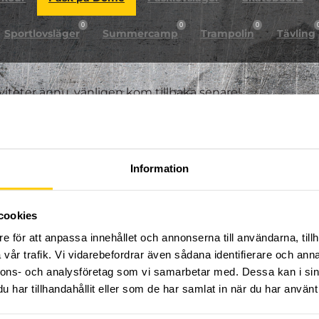
0
0
0
Sportlovsläger
Summercamp
Trampolin
Tävling
iviteter ännu, vänligen kom tillbaka senare!
Information
cookies
e för att anpassa innehållet och annonserna till användarna, tillh
vår trafik. Vi vidarebefordrar även sådana identifierare och anna
nnons- och analysföretag som vi samarbetar med. Dessa kan i sin
har tillhandahållit eller som de har samlat in när du har använt 
FÖLJ OSS PÅ SOCIALA MEDIER