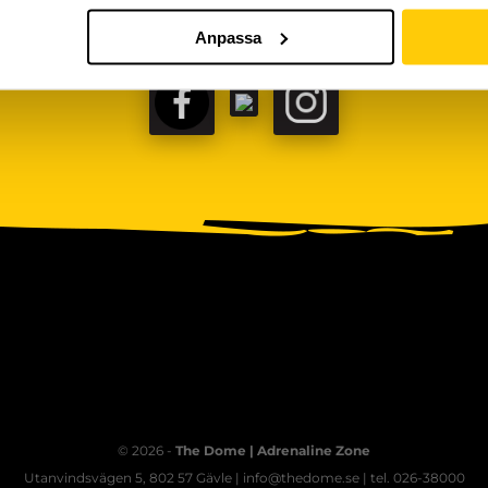
Anpassa
FACEBOOK
TIKTOK
INSTAGRAM
© 2026 -
The Dome | Adrenaline Zone
Utanvindsvägen 5, 802 57 Gävle | info@thedome.se | tel. 026-38000