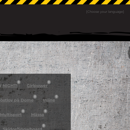
[Choose your language]
0
0
N NIGHT!
Girlpower
0
0
östlov på Dome
Inline
0
0
Multisport
Mässa
0
Skidor/Snowboard