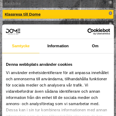
Kickbike
0
Klassresa till Dome
0
Klättring
0
LAN
0
Samtycke
Information
Om
Multisport
1
Mässa
0
Denna webbplats använder cookies
NPF-Träning
0
Vi använder enhetsidentifierare för att anpassa innehållet
och annonserna till användarna, tillhandahålla funktioner
Parkour
0
för sociala medier och analysera vår trafik. Vi
Påsk på Dome
0
vidarebefordrar även sådana identifierare och annan
information från din enhet till de sociala medier och
Påsklovsläger
0
annons- och analysföretag som vi samarbetar med.
Dessa kan i sin tur kombinera informationen med annan
Skateboard
0
information som du har tillhandahållit eller som de har