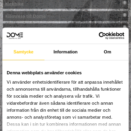
Kickbike
0
Klassresa till Dome
0
Klättring
0
LAN
0
Samtycke
Information
Om
Multisport
1
Mässa
0
Denna webbplats använder cookies
NPF-Träning
0
Vi använder enhetsidentifierare för att anpassa innehållet
och annonserna till användarna, tillhandahålla funktioner
Parkour
0
för sociala medier och analysera vår trafik. Vi
Påsk på Dome
0
vidarebefordrar även sådana identifierare och annan
information från din enhet till de sociala medier och
Påsklovsläger
0
annons- och analysföretag som vi samarbetar med.
Dessa kan i sin tur kombinera informationen med annan
Skateboard
0
information som du har tillhandahållit eller som de har